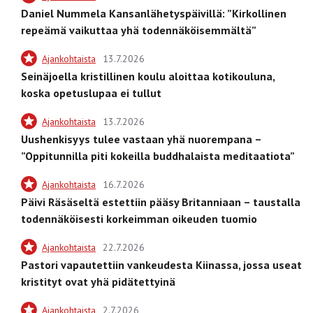
Daniel Nummela Kansanlähetyspäivillä: ”Kirkollinen
repeämä vaikuttaa yhä todennäköisemmältä”
Ajankohtaista
13.7.2026
Seinäjoella kristillinen koulu aloittaa kotikouluna,
koska opetuslupaa ei tullut
Ajankohtaista
13.7.2026
Uushenkisyys tulee vastaan yhä nuorempana –
”Oppitunnilla piti kokeilla buddhalaista meditaatiota”
Ajankohtaista
16.7.2026
Päivi Räsäseltä estettiin pääsy Britanniaan – taustalla
todennäköisesti korkeimman oikeuden tuomio
Ajankohtaista
22.7.2026
Pastori vapautettiin vankeudesta Kiinassa, jossa useat
kristityt ovat yhä pidätettyinä
Ajankohtaista
2.7.2026