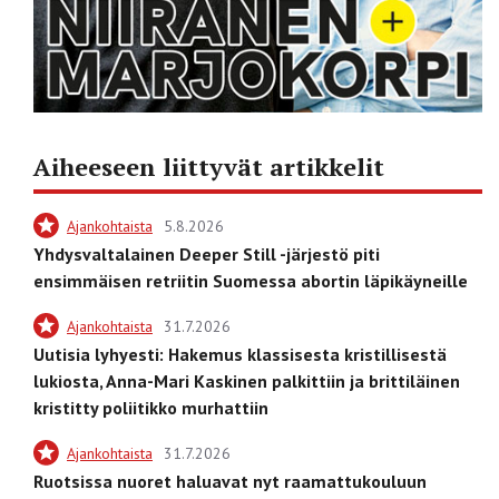
Aiheeseen liittyvät artikkelit
Ajankohtaista
5.8.2026
Yhdysvaltalainen Deeper Still -järjestö piti
ensimmäisen retriitin Suomessa abortin läpikäyneille
Ajankohtaista
31.7.2026
Uutisia lyhyesti: Hakemus klassisesta kristillisestä
lukiosta, Anna-Mari Kaskinen palkittiin ja brittiläinen
kristitty poliitikko murhattiin
Ajankohtaista
31.7.2026
Ruotsissa nuoret haluavat nyt raamattukouluun