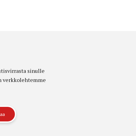
isvirrasta sinulle
edon verkkolehtemme