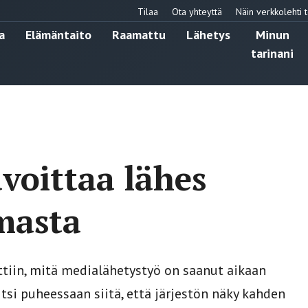
Tilaa
Ota yhteyttä
Näin verkkolehti t
a
Elämäntaito
Raamattu
Lähetys
Minun
tarinani
voittaa lähes
masta
tiin, mitä medialähetystyö on saanut aikaan
tsi puheessaan siitä, että järjestön näky kahden