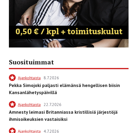
Suosituimmat
Ajankohtaista
8.7.2026
Pekka Simojoki paljasti elämänsä hengellisen biisin
Kansanlähetyspäivillä
Ajankohtaista
22.7.2026
Amnesty leimasi Britanniassa kristillisiä järjestöjä
ihmisoikeuksien vastaisiksi
Ajankohtaista
4.7.2026