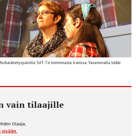
edialähetyspäivillä SAT-7:n toiminnasta Iranissa. Vasemmalla tulkki
 vain tilaajille
ehden tilaaja,
 sisään.