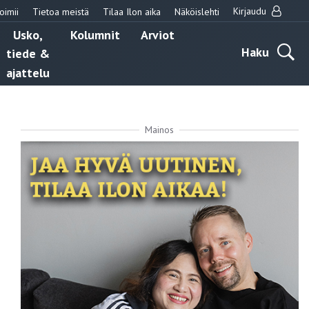
Kirjaudu
oimii
Tietoa meistä
Tilaa Ilon aika
Näköislehti
Usko,
Kolumnit
Arviot
Haku
tiede &
ajattelu
Mainos