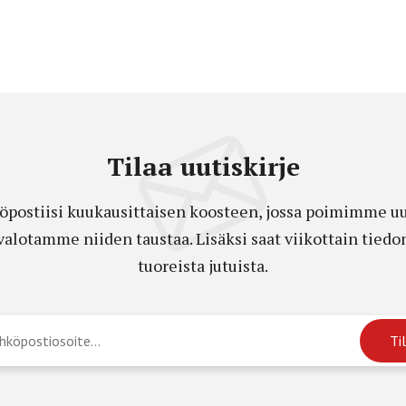
Tilaa uutiskirje
öpostiisi kuukausittaisen koosteen, jossa poimimme uut
a valotamme niiden taustaa. Lisäksi saat viikottain ti
tuoreista jutuista.