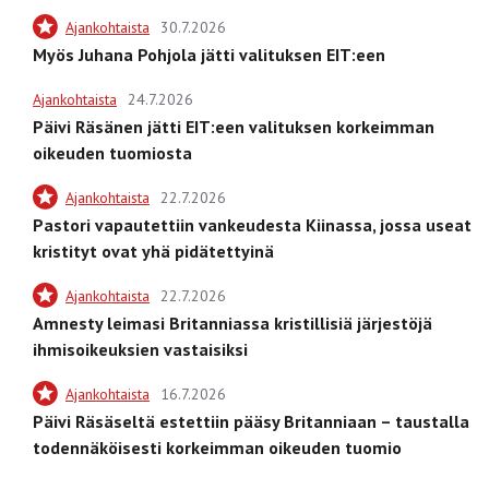
Ajankohtaista
30.7.2026
Myös Juhana Pohjola jätti valituksen EIT:een
Ajankohtaista
24.7.2026
Päivi Räsänen jätti EIT:een valituksen korkeimman
oikeuden tuomiosta
Ajankohtaista
22.7.2026
Pastori vapautettiin vankeudesta Kiinassa, jossa useat
kristityt ovat yhä pidätettyinä
Ajankohtaista
22.7.2026
Amnesty leimasi Britanniassa kristillisiä järjestöjä
ihmisoikeuksien vastaisiksi
Ajankohtaista
16.7.2026
Päivi Räsäseltä estettiin pääsy Britanniaan – taustalla
todennäköisesti korkeimman oikeuden tuomio