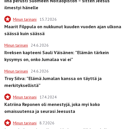
Iina perusti Suomeen Noitaopiston – sitten Jeesus
ilmestyi hänelle
Minun tarinani
15.7.2026
Maarit Filppula on nukkunut kuuden vuoden ajan ulkona
säässä kuin säässä
Minun tarinani
24.6.2026
Ilveksen kapteeni Sauli Väisänen: ”Elämän tärkein
kysymys on, onko Jumalaa vai ei”
Minun tarinani
24.6.2026
Troy Silva: ”Elämä Jumalan kanssa on täyttä ja
merkityksellistä”
Minun tarinani
17.4.2024
Katriina Reponen oli menestyjä, joka myi koko
omaisuutensa ja seurasi Jeesusta
Minun tarinani
8.7.2026