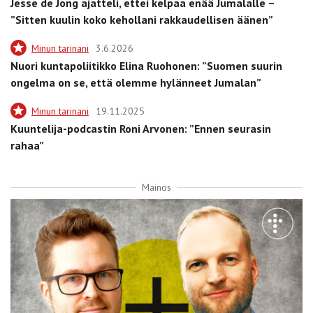
Jesse de Jong ajatteli, ettei kelpaa enää Jumalalle –
”Sitten kuulin koko kehollani rakkaudellisen äänen”
Minun tarinani
3.6.2026
Nuori kuntapoliitikko Elina Ruohonen: ”Suomen suurin
ongelma on se, että olemme hylänneet Jumalan”
Minun tarinani
19.11.2025
Kuuntelija-podcastin Roni Arvonen: ”Ennen seurasin
rahaa”
Mainos