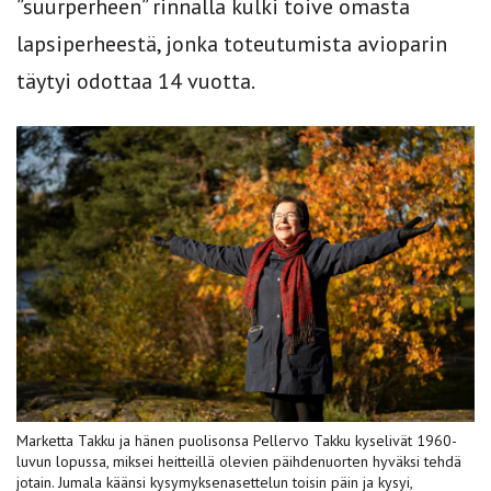
”suurperheen” rinnalla kulki toive omasta
lapsiperheestä, jonka toteutumista avioparin
täytyi odottaa 14 vuotta.
Marketta Takku ja hänen puolisonsa Pellervo Takku kyselivät 1960-
luvun lopussa, miksei heitteillä olevien päihdenuorten hyväksi tehdä
jotain. Jumala käänsi kysymyksenasettelun toisin päin ja kysyi,