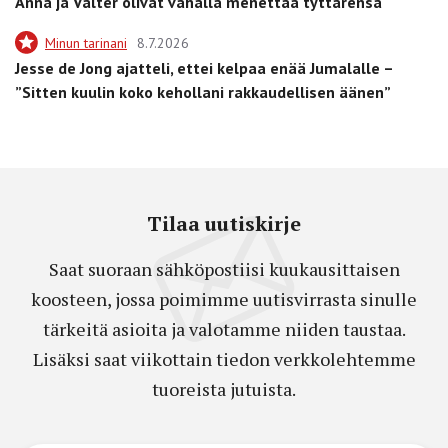
Anna ja Valter olivat vähällä menettää tyttärensä
Minun tarinani
8.7.2026
Jesse de Jong ajatteli, ettei kelpaa enää Jumalalle –
”Sitten kuulin koko kehollani rakkaudellisen äänen”
Tilaa uutiskirje
Saat suoraan sähköpostiisi kuukausittaisen
koosteen, jossa poimimme uutisvirrasta sinulle
tärkeitä asioita ja valotamme niiden taustaa.
Lisäksi saat viikottain tiedon verkkolehtemme
tuoreista jutuista.