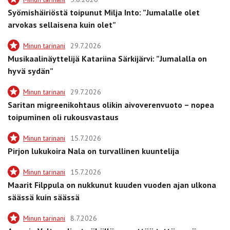
Syömishäiriöstä toipunut Milja Into: ”Jumalalle olet
arvokas sellaisena kuin olet”
Minun tarinani
29.7.2026
Musikaalinäyttelijä Katariina Särkijärvi: ”Jumalalla on
hyvä sydän”
Minun tarinani
29.7.2026
Saritan migreenikohtaus olikin aivoverenvuoto – nopea
toipuminen oli rukousvastaus
Minun tarinani
15.7.2026
Pirjon lukukoira Nala on turvallinen kuuntelija
Minun tarinani
15.7.2026
Maarit Filppula on nukkunut kuuden vuoden ajan ulkona
säässä kuin säässä
Minun tarinani
8.7.2026