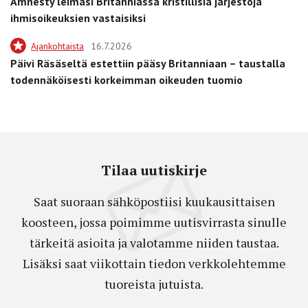
Amnesty leimasi Britanniassa kristillisiä järjestöjä
ihmisoikeuksien vastaisiksi
Ajankohtaista
16.7.2026
Päivi Räsäseltä estettiin pääsy Britanniaan – taustalla
todennäköisesti korkeimman oikeuden tuomio
Tilaa uutiskirje
Saat suoraan sähköpostiisi kuukausittaisen
koosteen, jossa poimimme uutisvirrasta sinulle
tärkeitä asioita ja valotamme niiden taustaa.
Lisäksi saat viikottain tiedon verkkolehtemme
tuoreista jutuista.