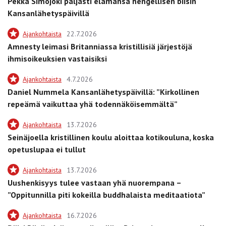
Pekka Simojoki paljasti elämänsä hengellisen biisin
Kansanlähetyspäivillä
Ajankohtaista
22.7.2026
Amnesty leimasi Britanniassa kristillisiä järjestöjä
ihmisoikeuksien vastaisiksi
Ajankohtaista
4.7.2026
Daniel Nummela Kansanlähetyspäivillä: ”Kirkollinen
repeämä vaikuttaa yhä todennäköisemmältä”
Ajankohtaista
13.7.2026
Seinäjoella kristillinen koulu aloittaa kotikouluna, koska
opetuslupaa ei tullut
Ajankohtaista
13.7.2026
Uushenkisyys tulee vastaan yhä nuorempana –
”Oppitunnilla piti kokeilla buddhalaista meditaatiota”
Ajankohtaista
16.7.2026