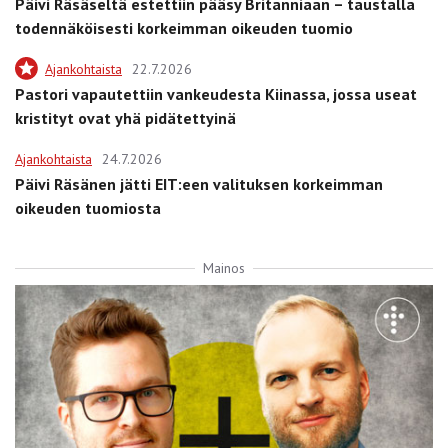
Päivi Räsäseltä estettiin pääsy Britanniaan – taustalla
todennäköisesti korkeimman oikeuden tuomio
Ajankohtaista
22.7.2026
Pastori vapautettiin vankeudesta Kiinassa, jossa useat
kristityt ovat yhä pidätettyinä
Ajankohtaista
24.7.2026
Päivi Räsänen jätti EIT:een valituksen korkeimman
oikeuden tuomiosta
Mainos