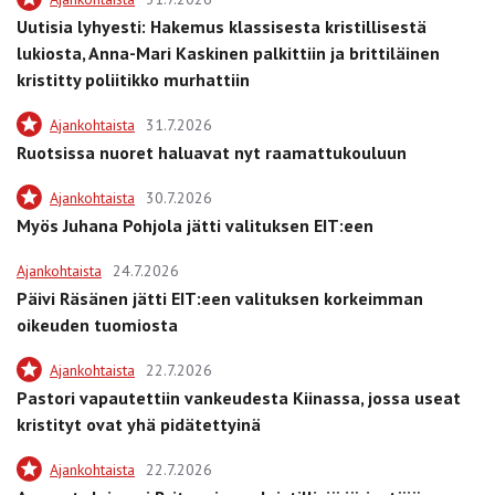
Uutisia lyhyesti: Hakemus klassisesta kristillisestä
lukiosta, Anna-Mari Kaskinen palkittiin ja brittiläinen
kristitty poliitikko murhattiin
Ajankohtaista
31.7.2026
Ruotsissa nuoret haluavat nyt raamattukouluun
Ajankohtaista
30.7.2026
Myös Juhana Pohjola jätti valituksen EIT:een
Ajankohtaista
24.7.2026
Päivi Räsänen jätti EIT:een valituksen korkeimman
oikeuden tuomiosta
Ajankohtaista
22.7.2026
Pastori vapautettiin vankeudesta Kiinassa, jossa useat
kristityt ovat yhä pidätettyinä
Ajankohtaista
22.7.2026