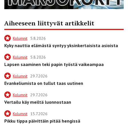
Aiheeseen liittyvät artikkelit
Kolumnit
5.8.2026
Kyky nauttia elämästä syntyy yksinkertaisista asioista
Kolumnit
5.8.2026
Lapsen saaminen teki papin työstä vaikeampaa
Kolumnit
29.7.2026
Evankeliumista on tullut taas uutinen
Kolumnit
29.7.2026
Vertailu käy meiltä luonnostaan
Kolumnit
15.7.2026
Pikku tippa päivittäin pitää hengissä