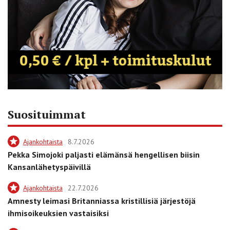
Suosituimmat
Ajankohtaista
8.7.2026
Pekka Simojoki paljasti elämänsä hengellisen biisin
Kansanlähetyspäivillä
Ajankohtaista
22.7.2026
Amnesty leimasi Britanniassa kristillisiä järjestöjä
ihmisoikeuksien vastaisiksi