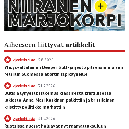
Aiheeseen liittyvät artikkelit
Ajankohtaista
5.8.2026
Yhdysvaltalainen Deeper Still -järjestö piti ensimmäisen
retriitin Suomessa abortin läpikäyneille
Ajankohtaista
31.7.2026
Uutisia lyhyesti: Hakemus klassisesta kristillisestä
lukiosta, Anna-Mari Kaskinen palkittiin ja brittiläinen
kristitty poliitikko murhattiin
Ajankohtaista
31.7.2026
Ruotsissa nuoret haluavat nyt raamattukouluun