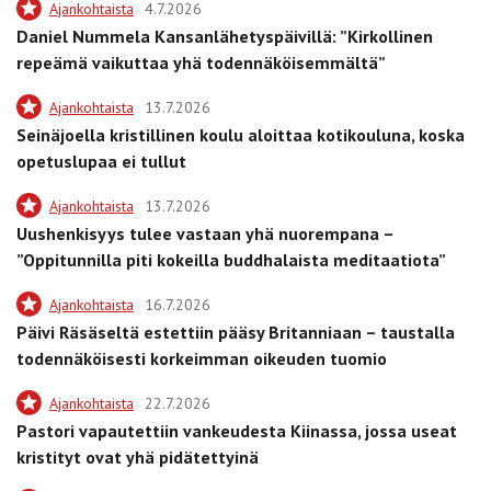
Ajankohtaista
4.7.2026
Daniel Nummela Kansanlähetyspäivillä: ”Kirkollinen
repeämä vaikuttaa yhä todennäköisemmältä”
Ajankohtaista
13.7.2026
Seinäjoella kristillinen koulu aloittaa kotikouluna, koska
opetuslupaa ei tullut
Ajankohtaista
13.7.2026
Uushenkisyys tulee vastaan yhä nuorempana –
”Oppitunnilla piti kokeilla buddhalaista meditaatiota”
Ajankohtaista
16.7.2026
Päivi Räsäseltä estettiin pääsy Britanniaan – taustalla
todennäköisesti korkeimman oikeuden tuomio
Ajankohtaista
22.7.2026
Pastori vapautettiin vankeudesta Kiinassa, jossa useat
kristityt ovat yhä pidätettyinä