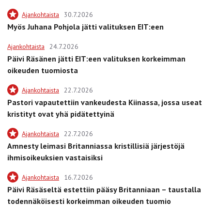
Ajankohtaista
30.7.2026
Myös Juhana Pohjola jätti valituksen EIT:een
Ajankohtaista
24.7.2026
Päivi Räsänen jätti EIT:een valituksen korkeimman
oikeuden tuomiosta
Ajankohtaista
22.7.2026
Pastori vapautettiin vankeudesta Kiinassa, jossa useat
kristityt ovat yhä pidätettyinä
Ajankohtaista
22.7.2026
Amnesty leimasi Britanniassa kristillisiä järjestöjä
ihmisoikeuksien vastaisiksi
Ajankohtaista
16.7.2026
Päivi Räsäseltä estettiin pääsy Britanniaan – taustalla
todennäköisesti korkeimman oikeuden tuomio