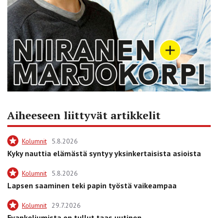
Aiheeseen liittyvät artikkelit
Kolumnit
5.8.2026
Kyky nauttia elämästä syntyy yksinkertaisista asioista
Kolumnit
5.8.2026
Lapsen saaminen teki papin työstä vaikeampaa
Kolumnit
29.7.2026
Evankeliumista on tullut taas uutinen