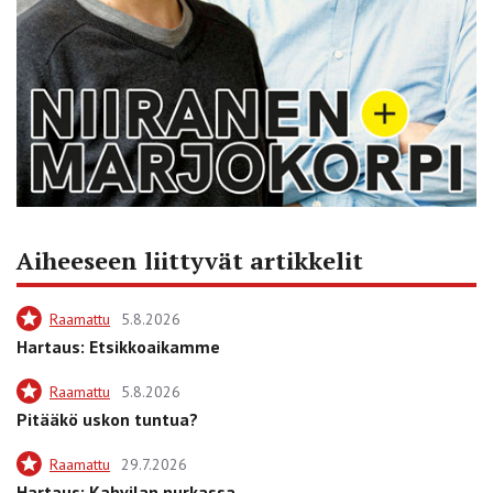
Aiheeseen liittyvät artikkelit
Raamattu
5.8.2026
Hartaus: Etsikkoaikamme
Raamattu
5.8.2026
Pitääkö uskon tuntua?
Raamattu
29.7.2026
Hartaus: Kahvilan nurkassa