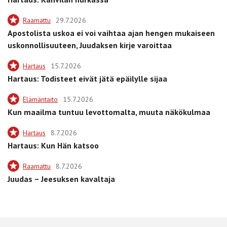
Raamattu
29.7.2026
Apostolista uskoa ei voi vaihtaa ajan hengen mukaiseen
uskonnollisuuteen, Juudaksen kirje varoittaa
Hartaus
15.7.2026
Hartaus: Todisteet eivät jätä epäilylle sijaa
Elämäntaito
15.7.2026
Kun maailma tuntuu levottomalta, muuta näkökulmaa
Hartaus
8.7.2026
Hartaus: Kun Hän katsoo
Raamattu
8.7.2026
Juudas – Jeesuksen kavaltaja