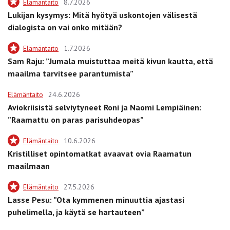
Elämäntaito
8.7.2026
Lukijan kysymys: Mitä hyötyä uskontojen välisestä
dialogista on vai onko mitään?
Elämäntaito
1.7.2026
Sam Raju: ”Jumala muistuttaa meitä kivun kautta, että
maailma tarvitsee parantumista”
Elämäntaito
24.6.2026
Aviokriisistä selviytyneet Roni ja Naomi Lempiäinen:
”Raamattu on paras parisuhdeopas”
Elämäntaito
10.6.2026
Kristilliset opintomatkat avaavat ovia Raamatun
maailmaan
Elämäntaito
27.5.2026
Lasse Pesu: ”Ota kymmenen minuuttia ajastasi
puhelimella, ja käytä se hartauteen”