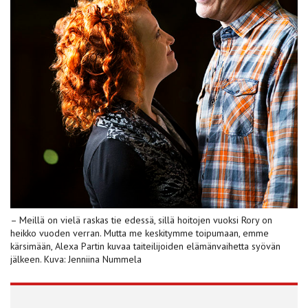
– Meillä on vielä raskas tie edessä, sillä hoitojen vuoksi Rory on
heikko vuoden verran. Mutta me keskitymme toipumaan, emme
kärsimään, Alexa Partin kuvaa taiteilijoiden elämänvaihetta syövän
jälkeen. Kuva: Jenniina Nummela