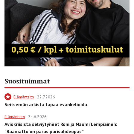
Suosituimmat
Elämäntaito
22.7.2026
Seitsemän arkista tapaa evankelioida
Elämäntaito
24.6.2026
Aviokriisistä selviytyneet Roni ja Naomi Lempiäinen:
”Raamattu on paras parisuhdeopas”