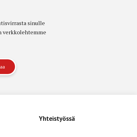
isvirrasta sinulle
edon verkkolehtemme
Yhteistyössä