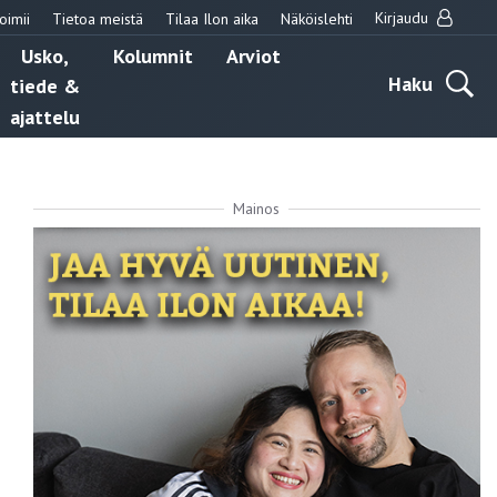
Kirjaudu
oimii
Tietoa meistä
Tilaa Ilon aika
Näköislehti
Usko,
Kolumnit
Arviot
Haku
tiede &
ajattelu
Mainos