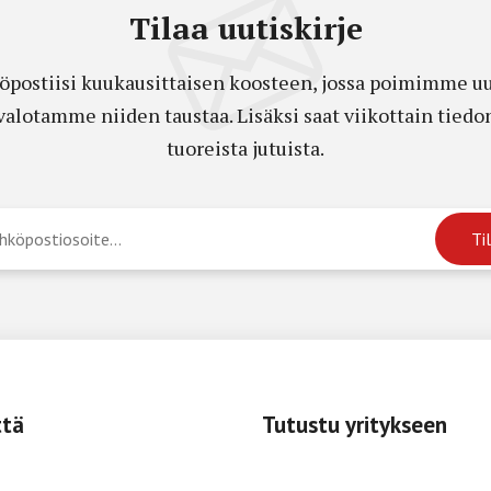
Tilaa uutiskirje
öpostiisi kuukausittaisen koosteen, jossa poimimme uut
a valotamme niiden taustaa. Lisäksi saat viikottain ti
tuoreista jutuista.
ttä
Tutustu yritykseen