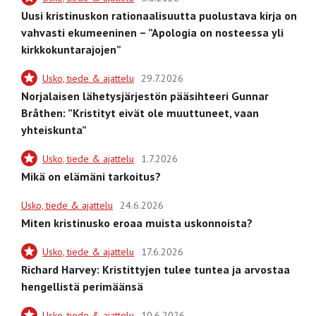
Uusi kristinuskon rationaalisuutta puolustava kirja on
vahvasti ekumeeninen – ”Apologia on nosteessa yli
kirkkokuntarajojen”
Usko, tiede & ajattelu
29.7.2026
Norjalaisen lähetysjärjestön pääsihteeri Gunnar
Bråthen: ”Kristityt eivät ole muuttuneet, vaan
yhteiskunta”
Usko, tiede & ajattelu
1.7.2026
Mikä on elämäni tarkoitus?
Usko, tiede & ajattelu
24.6.2026
Miten kristinusko eroaa muista uskonnoista?
Usko, tiede & ajattelu
17.6.2026
Richard Harvey: Kristittyjen tulee tuntea ja arvostaa
hengellistä perimäänsä
Usko, tiede & ajattelu
10.6.2026