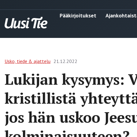
Pääkirjoitukset
Ajankohtaist
Usko, tiede & ajattelu
21.12.2022
Lukijan kysymys: 
kristillistä yhteyt
jos hän uskoo Jees
kolminaisuuteen?