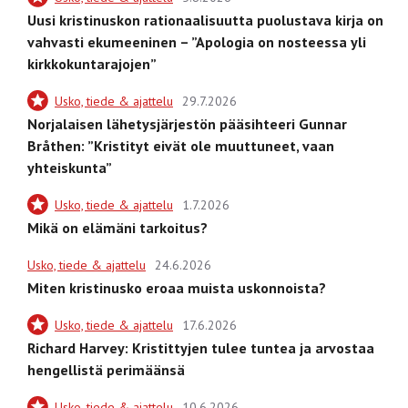
Uusi kristinuskon rationaalisuutta puolustava kirja on
vahvasti ekumeeninen – ”Apologia on nosteessa yli
kirkkokuntarajojen”
Usko, tiede & ajattelu
29.7.2026
Norjalaisen lähetysjärjestön pääsihteeri Gunnar
Bråthen: ”Kristityt eivät ole muuttuneet, vaan
yhteiskunta”
Usko, tiede & ajattelu
1.7.2026
Mikä on elämäni tarkoitus?
Usko, tiede & ajattelu
24.6.2026
Miten kristinusko eroaa muista uskonnoista?
Usko, tiede & ajattelu
17.6.2026
Richard Harvey: Kristittyjen tulee tuntea ja arvostaa
hengellistä perimäänsä
Usko, tiede & ajattelu
10.6.2026