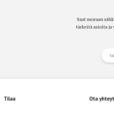
Saat suoraan sähk
tärkeitä asioita j
Tilaa
Ota yhtey