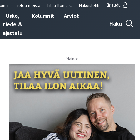
Kirjaudu
oimii
Tietoa meistä
Tilaa Ilon aika
Näköislehti
Usko,
Kolumnit
Arviot
Haku
tiede &
ajattelu
Mainos