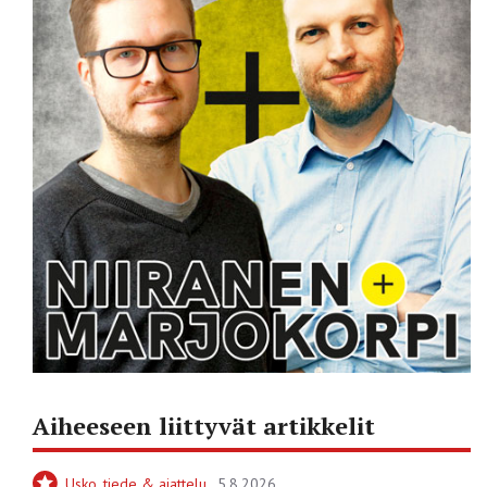
Aiheeseen liittyvät artikkelit
Usko, tiede & ajattelu
5.8.2026