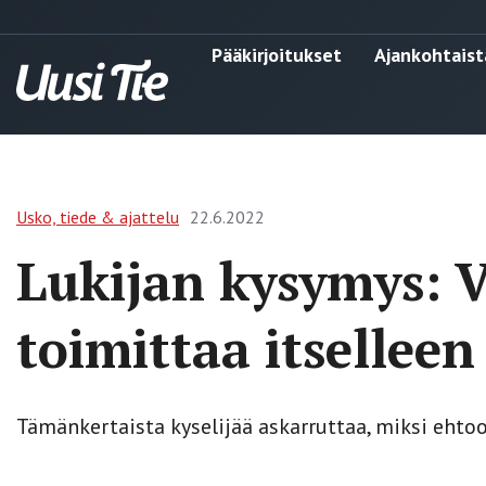
Pääkirjoitukset
Ajankohtaist
Usko, tiede & ajattelu
22.6.2022
Lukijan kysymys: V
toimittaa itselleen
Tämänkertaista kyselijää askarruttaa, miksi ehto