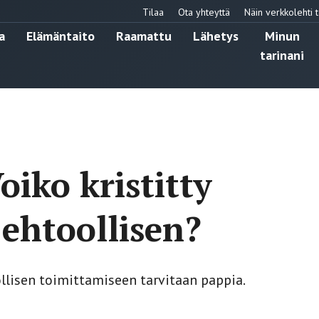
Tilaa
Ota yhteyttä
Näin verkkolehti t
a
Elämäntaito
Raamattu
Lähetys
Minun
tarinani
oiko kristitty
 ehtoollisen?
ollisen toimittamiseen tarvitaan pappia.