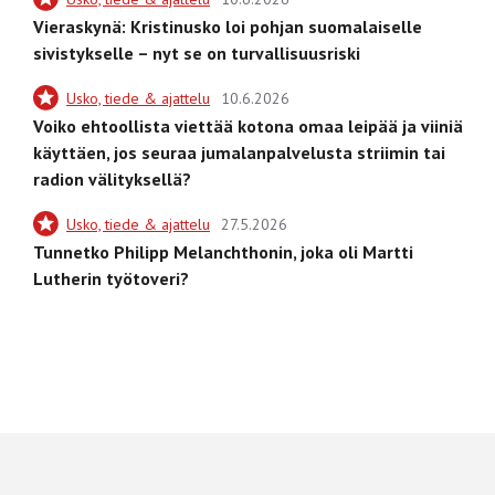
Vieraskynä: Kristinusko loi pohjan suomalaiselle
sivistykselle – nyt se on turvallisuusriski
Usko, tiede & ajattelu
10.6.2026
Voiko ehtoollista viettää kotona omaa leipää ja viiniä
käyttäen, jos seuraa jumalanpalvelusta striimin tai
radion välityksellä?
Usko, tiede & ajattelu
27.5.2026
Tunnetko Philipp Melanchthonin, joka oli Martti
Lutherin työtoveri?