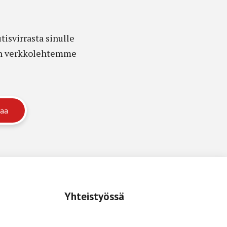
isvirrasta sinulle
edon verkkolehtemme
Yhteistyössä