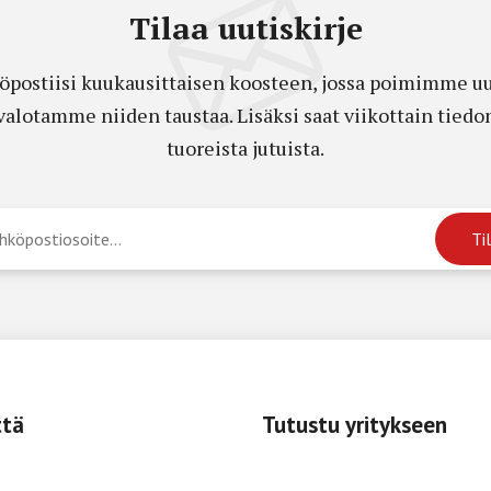
Tilaa uutiskirje
öpostiisi kuukausittaisen koosteen, jossa poimimme uut
a valotamme niiden taustaa. Lisäksi saat viikottain ti
tuoreista jutuista.
ttä
Tutustu yritykseen