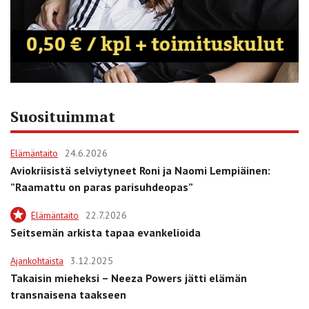
Suosituimmat
Elämäntaito
24.6.2026
Aviokriisistä selviytyneet Roni ja Naomi Lempiäinen:
”Raamattu on paras parisuhdeopas”
Elämäntaito
22.7.2026
Seitsemän arkista tapaa evankelioida
Ajankohtaista
3.12.2025
Takaisin mieheksi – Neeza Powers jätti elämän
transnaisena taakseen