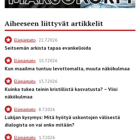
Aiheeseen liittyvät artikkelit
Elämäntaito
22.7.2026
Seitsemän arkista tapaa evankelioida
Elämäntaito
15.7.2026
Kun maailma tuntuu levottomalta, muuta näkökulmaa
Elämäntaito
15.7.2026
Kuinka tukea teinin kristillistä kasvatusta? – Viisi
näkökulmaa
Elämäntaito
8.7.2026
Lukijan kysymys: Mitä hyötyä uskontojen välisestä
dialogista on vai onko mitään?
Elämäntaito
1.7.2026