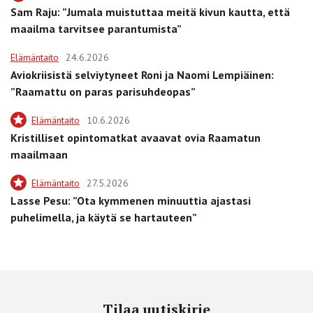
Sam Raju: ”Jumala muistuttaa meitä kivun kautta, että
maailma tarvitsee parantumista”
Elämäntaito
24.6.2026
Aviokriisistä selviytyneet Roni ja Naomi Lempiäinen:
”Raamattu on paras parisuhdeopas”
Elämäntaito
10.6.2026
Kristilliset opintomatkat avaavat ovia Raamatun
maailmaan
Elämäntaito
27.5.2026
Lasse Pesu: ”Ota kymmenen minuuttia ajastasi
puhelimella, ja käytä se hartauteen”
Tilaa uutiskirje