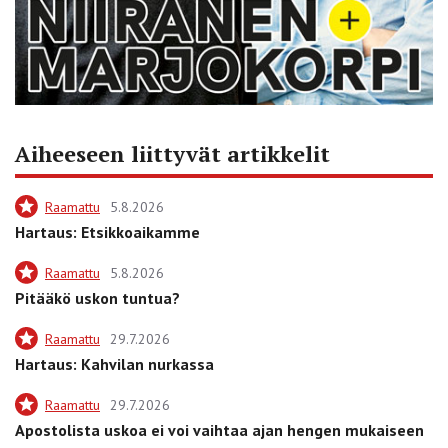
Aiheeseen liittyvät artikkelit
Raamattu
5.8.2026
Hartaus: Etsikkoaikamme
Raamattu
5.8.2026
Pitääkö uskon tuntua?
Raamattu
29.7.2026
Hartaus: Kahvilan nurkassa
Raamattu
29.7.2026
Apostolista uskoa ei voi vaihtaa ajan hengen mukaiseen