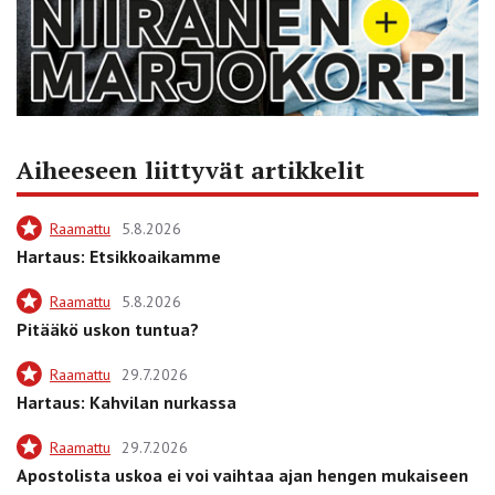
Aiheeseen liittyvät artikkelit
Raamattu
5.8.2026
Hartaus: Etsikkoaikamme
Raamattu
5.8.2026
Pitääkö uskon tuntua?
Raamattu
29.7.2026
Hartaus: Kahvilan nurkassa
Raamattu
29.7.2026
Apostolista uskoa ei voi vaihtaa ajan hengen mukaiseen