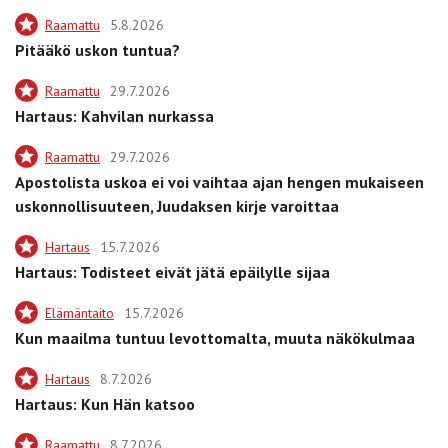
Raamattu
5.8.2026
Pitääkö uskon tuntua?
Raamattu
29.7.2026
Hartaus: Kahvilan nurkassa
Raamattu
29.7.2026
Apostolista uskoa ei voi vaihtaa ajan hengen mukaiseen
uskonnollisuuteen, Juudaksen kirje varoittaa
Hartaus
15.7.2026
Hartaus: Todisteet eivät jätä epäilylle sijaa
Elämäntaito
15.7.2026
Kun maailma tuntuu levottomalta, muuta näkökulmaa
Hartaus
8.7.2026
Hartaus: Kun Hän katsoo
Raamattu
8.7.2026