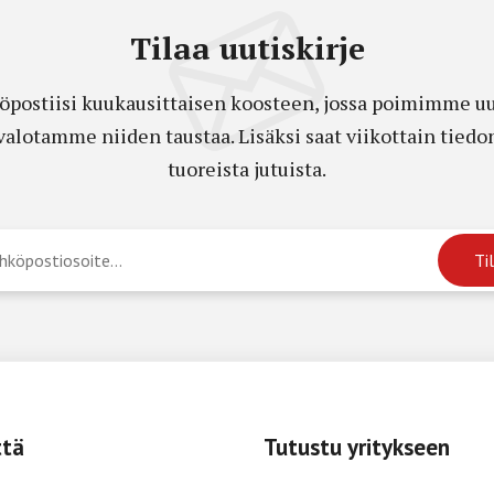
Tilaa uutiskirje
öpostiisi kuukausittaisen koosteen, jossa poimimme uut
a valotamme niiden taustaa. Lisäksi saat viikottain ti
tuoreista jutuista.
ttä
Tutustu yritykseen