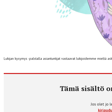
Lukijan kysymys -palstalla asiantuntijat vastaavat lukijoidemme mieltä ask
Tämä sisältö on
Jos olet jo l
kirjaudu