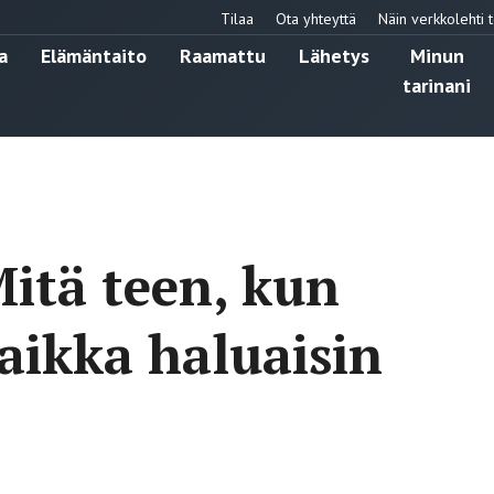
Tilaa
Ota yhteyttä
Näin verkkolehti t
a
Elämäntaito
Raamattu
Lähetys
Minun
tarinani
itä teen, kun
vaikka haluaisin