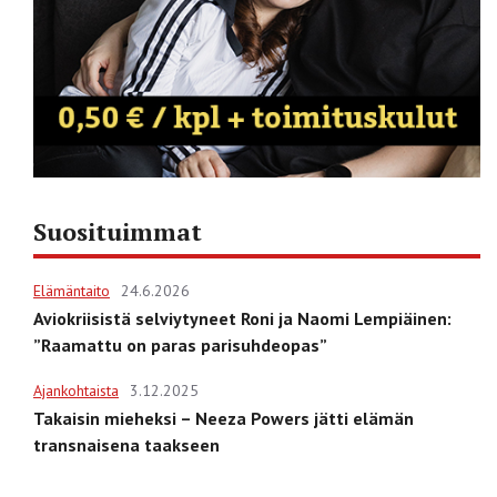
Suosituimmat
Elämäntaito
24.6.2026
Aviokriisistä selviytyneet Roni ja Naomi Lempiäinen:
”Raamattu on paras parisuhdeopas”
Ajankohtaista
3.12.2025
Takaisin mieheksi – Neeza Powers jätti elämän
transnaisena taakseen