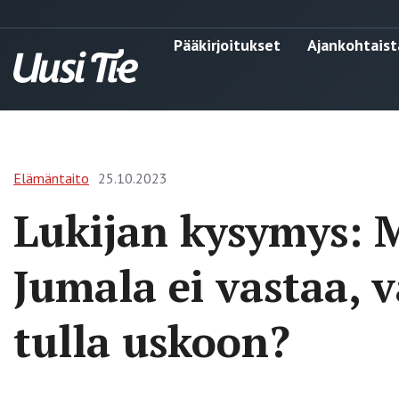
Pääkirjoitukset
Ajankohtaist
Elämäntaito
25.10.2023
Lukijan kysymys: M
Jumala ei vastaa, 
tulla uskoon?