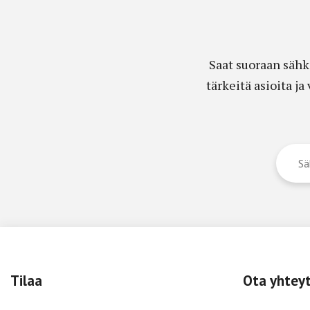
Saat suoraan sähk
tärkeitä asioita j
Tilaa
Ota yhtey