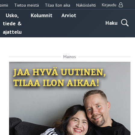
Kirjaudu
oimii
Tietoa meistä
Tilaa Ilon aika
Näköislehti
Usko,
Kolumnit
Arviot
Haku
tiede &
ajattelu
Mainos