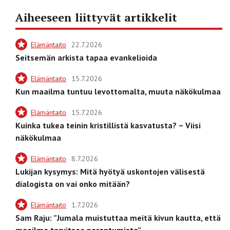
Aiheeseen liittyvät artikkelit
Elämäntaito
22.7.2026
Seitsemän arkista tapaa evankelioida
Elämäntaito
15.7.2026
Kun maailma tuntuu levottomalta, muuta näkökulmaa
Elämäntaito
15.7.2026
Kuinka tukea teinin kristillistä kasvatusta? – Viisi
näkökulmaa
Elämäntaito
8.7.2026
Lukijan kysymys: Mitä hyötyä uskontojen välisestä
dialogista on vai onko mitään?
Elämäntaito
1.7.2026
Sam Raju: ”Jumala muistuttaa meitä kivun kautta, että
maailma tarvitsee parantumista”