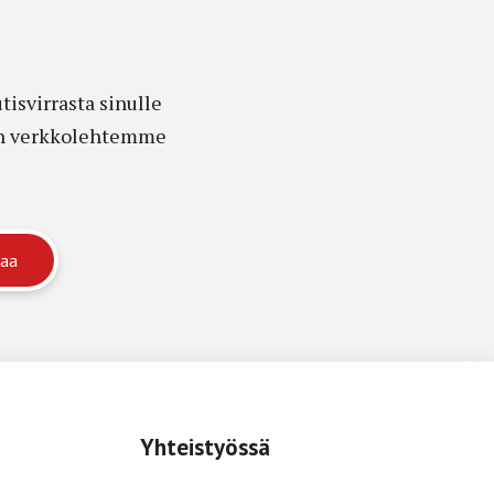
isvirrasta sinulle
edon verkkolehtemme
Yhteistyössä