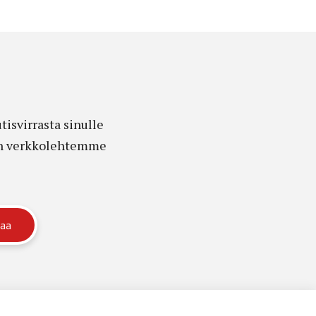
isvirrasta sinulle
edon verkkolehtemme