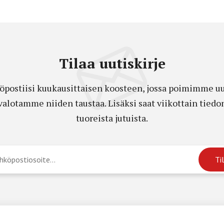
Tilaa uutiskirje
öpostiisi kuukausittaisen koosteen, jossa poimimme uut
a valotamme niiden taustaa. Lisäksi saat viikottain ti
tuoreista jutuista.