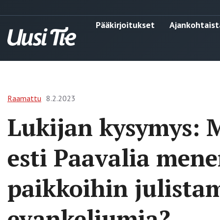
Pääkirjoitukset
Ajankohtaist
Raamattu
8.2.2023
Lukijan kysymys: 
esti Paavalia mene
paikkoihin julist
evankeliumia?