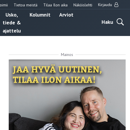
Kirjaudu
oimii
Tietoa meistä
Tilaa Ilon aika
Näköislehti
Usko,
Kolumnit
Arviot
Haku
tiede &
ajattelu
Mainos