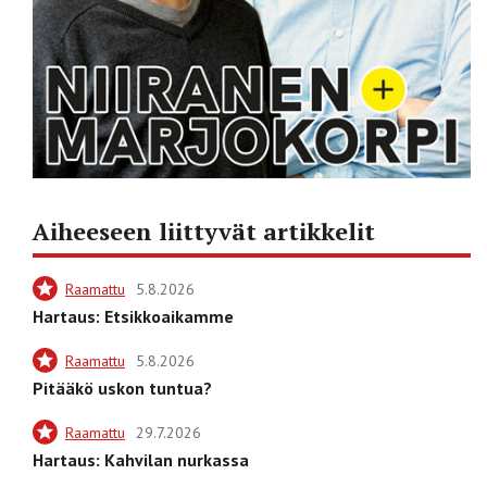
Aiheeseen liittyvät artikkelit
Raamattu
5.8.2026
Hartaus: Etsikkoaikamme
Raamattu
5.8.2026
Pitääkö uskon tuntua?
Raamattu
29.7.2026
Hartaus: Kahvilan nurkassa