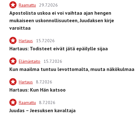
Raamattu
29.7.2026
Apostolista uskoa ei voi vaihtaa ajan hengen
mukaiseen uskonnollisuuteen, Juudaksen kirje
varoittaa
Hartaus
15.7.2026
Hartaus: Todisteet eivät jätä epäilylle sijaa
Elämäntaito
15.7.2026
Kun maailma tuntuu levottomalta, muuta näkökulmaa
Hartaus
8.7.2026
Hartaus: Kun Hän katsoo
Raamattu
8.7.2026
Juudas – Jeesuksen kavaltaja