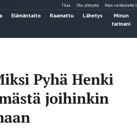
Tilaa
Ota yhteyttä
Näin verkkolehti t
a
Elämäntaito
Raamattu
Lähetys
Minun
tarinani
Miksi Pyhä Henki
mästä joihinkin
amaan