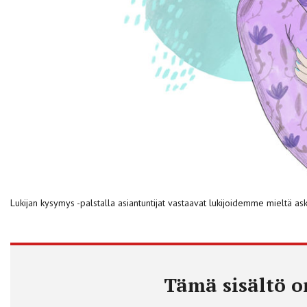
Lukijan kysymys -palstalla asiantuntijat vastaavat lukijoidemme mieltä ask
Tämä sisältö on