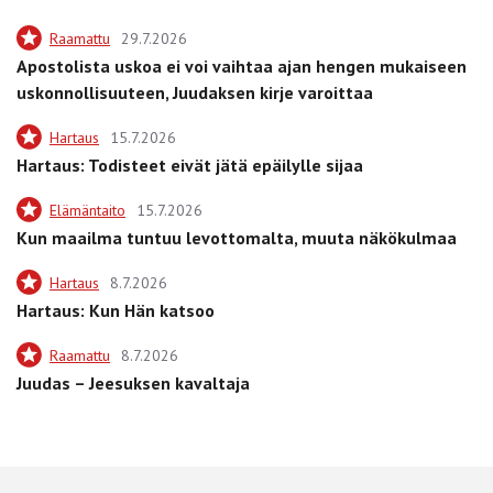
Raamattu
29.7.2026
Apostolista uskoa ei voi vaihtaa ajan hengen mukaiseen
uskonnollisuuteen, Juudaksen kirje varoittaa
Hartaus
15.7.2026
Hartaus: Todisteet eivät jätä epäilylle sijaa
Elämäntaito
15.7.2026
Kun maailma tuntuu levottomalta, muuta näkökulmaa
Hartaus
8.7.2026
Hartaus: Kun Hän katsoo
Raamattu
8.7.2026
Juudas – Jeesuksen kavaltaja