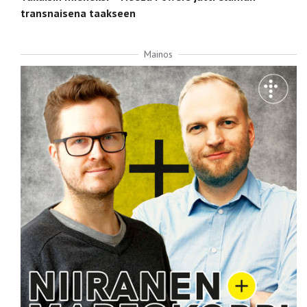
transnaisena taakseen
Mainos