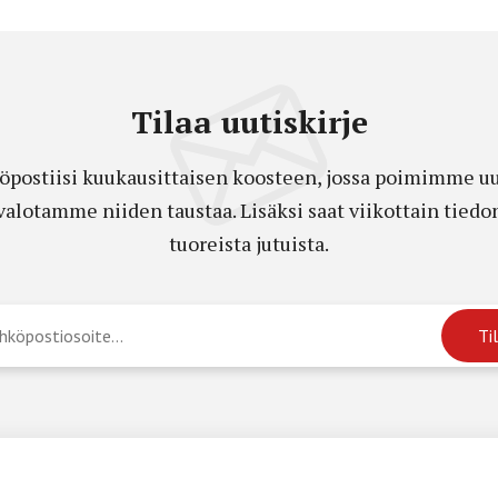
Tilaa uutiskirje
öpostiisi kuukausittaisen koosteen, jossa poimimme uut
a valotamme niiden taustaa. Lisäksi saat viikottain ti
tuoreista jutuista.