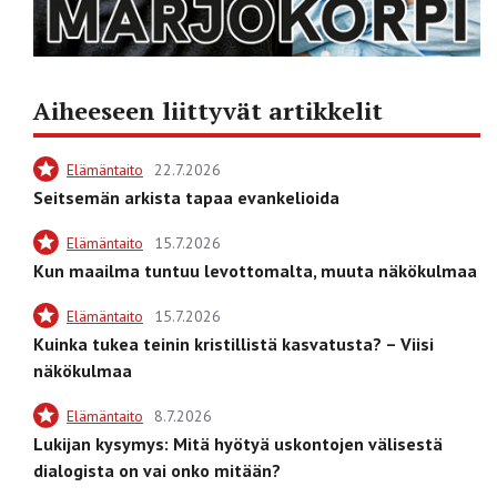
Aiheeseen liittyvät artikkelit
Elämäntaito
22.7.2026
Seitsemän arkista tapaa evankelioida
Elämäntaito
15.7.2026
Kun maailma tuntuu levottomalta, muuta näkökulmaa
Elämäntaito
15.7.2026
Kuinka tukea teinin kristillistä kasvatusta? – Viisi
näkökulmaa
Elämäntaito
8.7.2026
Lukijan kysymys: Mitä hyötyä uskontojen välisestä
dialogista on vai onko mitään?