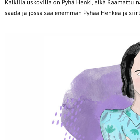
Kaikilla uskovilla on Pyhä Henki, eikä Raamattu n
saada ja jossa saa enemmän Pyhää Henkeä ja siirty