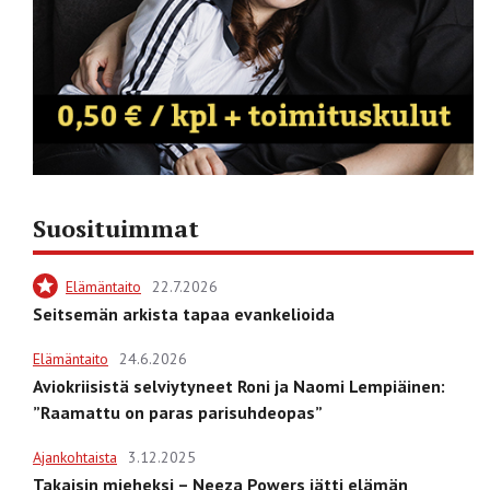
Suosituimmat
Elämäntaito
22.7.2026
Seitsemän arkista tapaa evankelioida
Elämäntaito
24.6.2026
Aviokriisistä selviytyneet Roni ja Naomi Lempiäinen:
”Raamattu on paras parisuhdeopas”
Ajankohtaista
3.12.2025
Takaisin mieheksi – Neeza Powers jätti elämän