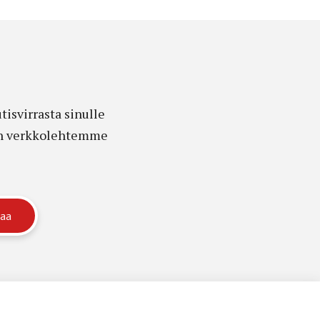
isvirrasta sinulle
edon verkkolehtemme