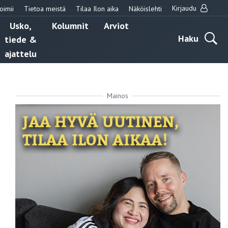
Kirjaudu
oimii
Tietoa meistä
Tilaa Ilon aika
Näköislehti
Usko,
Kolumnit
Arviot
Haku
tiede &
ajattelu
Mainos