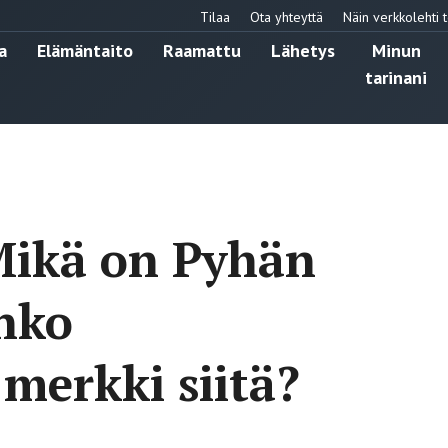
Tilaa
Ota yhteyttä
Näin verkkolehti t
a
Elämäntaito
Raamattu
Lähetys
Minun
tarinani
Mikä on Pyhän
onko
merkki siitä?