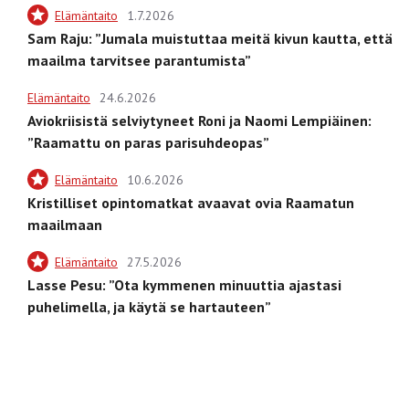
Elämäntaito
1.7.2026
Sam Raju: ”Jumala muistuttaa meitä kivun kautta, että
maailma tarvitsee parantumista”
Elämäntaito
24.6.2026
Aviokriisistä selviytyneet Roni ja Naomi Lempiäinen:
”Raamattu on paras parisuhdeopas”
Elämäntaito
10.6.2026
Kristilliset opintomatkat avaavat ovia Raamatun
maailmaan
Elämäntaito
27.5.2026
Lasse Pesu: ”Ota kymmenen minuuttia ajastasi
puhelimella, ja käytä se hartauteen”