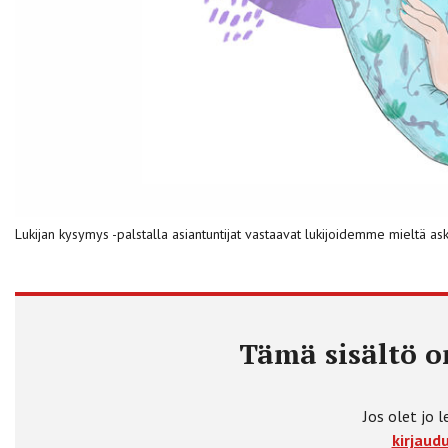
Lukijan kysymys -palstalla asiantuntijat vastaavat lukijoidemme mieltä ask
Tämä sisältö on
Jos olet jo l
kirjaudu