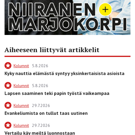
Aiheeseen liittyvät artikkelit
Kolumnit
5.8.2026
Kyky nauttia elämästä syntyy yksinkertaisista asioista
Kolumnit
5.8.2026
Lapsen saaminen teki papin työstä vaikeampaa
Kolumnit
29.7.2026
Evankeliumista on tullut taas uutinen
Kolumnit
29.7.2026
Vertailu käy meiltä luonnostaan