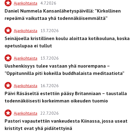
Ajankohtaista
4.7.2026
Daniel Nummela Kansanlähetyspäivillä: ”Kirkollinen
repeämä vaikuttaa yhä todennäköisemmältä”
Ajankohtaista
13.7.2026
Seinäjoella kristillinen koulu aloittaa kotikouluna, koska
opetuslupaa ei tullut
Ajankohtaista
13.7.2026
Uushenkisyys tulee vastaan yhä nuorempana –
”Oppitunnilla piti kokeilla buddhalaista meditaatiota”
Ajankohtaista
16.7.2026
Päivi Räsäseltä estettiin pääsy Britanniaan – taustalla
todennäköisesti korkeimman oikeuden tuomio
Ajankohtaista
22.7.2026
Pastori vapautettiin vankeudesta Kiinassa, jossa useat
kristityt ovat yhä pidätettyinä