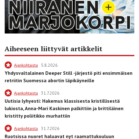
Aiheeseen liittyvät artikkelit
Ajankohtaista
5.8.2026
Yhdysvaltalainen Deeper Still -järjestö piti ensimmäisen
retriitin Suomessa abortin läpikäyneille
Ajankohtaista
31.7.2026
Uutisia lyhyesti: Hakemus klassisesta kristillisestä
lukiosta, Anna-Mari Kaskinen palkittiin ja brittiläinen
kristitty poliitikko murhattiin
Ajankohtaista
31.7.2026
Ruotsissa nuoret haluavat nyt raamattukouluun