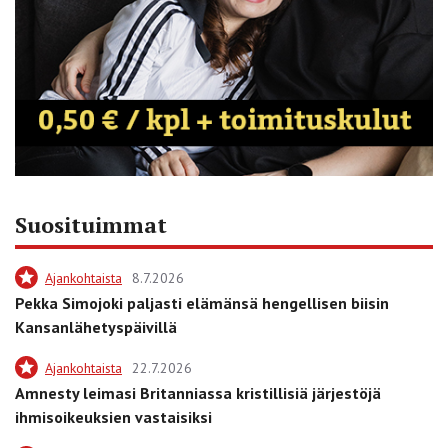
Suosituimmat
Ajankohtaista
8.7.2026
Pekka Simojoki paljasti elämänsä hengellisen biisin
Kansanlähetyspäivillä
Ajankohtaista
22.7.2026
Amnesty leimasi Britanniassa kristillisiä järjestöjä
ihmisoikeuksien vastaisiksi