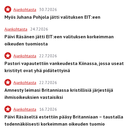
Ajankohtaista
30.7.2026
Myös Juhana Pohjola jätti valituksen EIT:een
Ajankohtaista
24.7.2026
Päivi Räsänen jätti EIT:een valituksen korkeimman
oikeuden tuomiosta
Ajankohtaista
22.7.2026
Pastori vapautettiin vankeudesta Kiinassa, jossa useat
kristityt ovat yhä pidätettyinä
Ajankohtaista
22.7.2026
Amnesty leimasi Britanniassa kristillisiä järjestöjä
ihmisoikeuksien vastaisiksi
Ajankohtaista
16.7.2026
Päivi Räsäseltä estettiin pääsy Britanniaan – taustalla
todennäköisesti korkeimman oikeuden tuomio