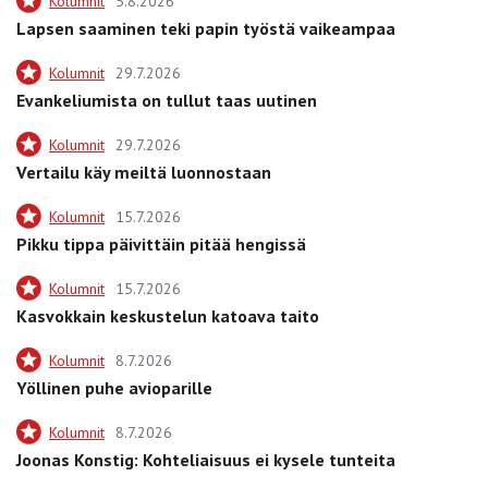
Kolumnit
5.8.2026
Lapsen saaminen teki papin työstä vaikeampaa
Kolumnit
29.7.2026
Evankeliumista on tullut taas uutinen
Kolumnit
29.7.2026
Vertailu käy meiltä luonnostaan
Kolumnit
15.7.2026
Pikku tippa päivittäin pitää hengissä
Kolumnit
15.7.2026
Kasvokkain keskustelun katoava taito
Kolumnit
8.7.2026
Yöllinen puhe avioparille
Kolumnit
8.7.2026
Joonas Konstig: Kohteliaisuus ei kysele tunteita