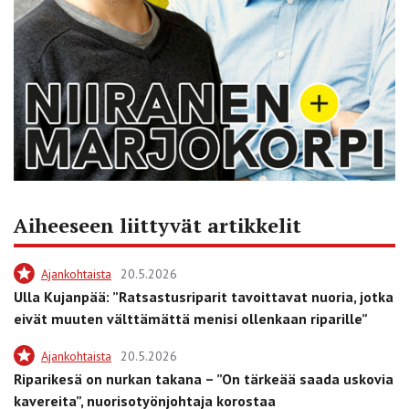
Aiheeseen liittyvät artikkelit
Ajankohtaista
20.5.2026
Ulla Kujanpää: ”Ratsastusriparit tavoittavat nuoria, jotka
eivät muuten välttämättä menisi ollenkaan riparille”
Ajankohtaista
20.5.2026
Riparikesä on nurkan takana – ”On tärkeää saada uskovia
kavereita”, nuorisotyönjohtaja korostaa