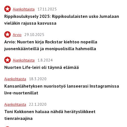
Ajankohtaista
17.11.2025
Rippikoulukysely 2025: Rippikoululaisten usko Jumalaan
vieläkin rajussa kasvussa
Arvio
29.10.2025
Arvio: Nuorten kirja Rockstar kiehtoo nopeilla
juonenkäänteillä ja monipuolisilla hahmoilla
Ajankohtaista
1.8.2024
Nuorten Life-leiri oli täynnä elämää
Ajankohtaista
18.3.2020
Kansanlähetyksen nuorisotyö lanseerasi Instagramissa
live-nuortenillat
Ajankohtaista
22.1.2020
Toni Kokkonen haluaa nähdä herätysliikkeet
tienraivaajina