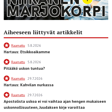
Aiheeseen liittyvät artikkelit
Raamattu
5.8.2026
Hartaus: Etsikkoaikamme
Raamattu
5.8.2026
Pitääkö uskon tuntua?
Raamattu
29.7.2026
Hartaus: Kahvilan nurkassa
Raamattu
29.7.2026
Apostolista uskoa ei voi vaihtaa ajan hengen mukaiseen
uskonnollisuuteen, Juudaksen kirje varoittaa