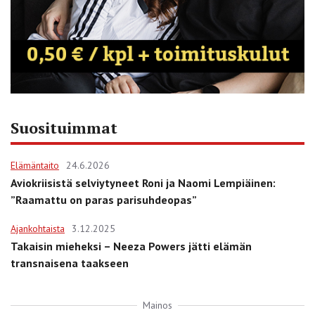
Suosituimmat
Elämäntaito
24.6.2026
Aviokriisistä selviytyneet Roni ja Naomi Lempiäinen:
”Raamattu on paras parisuhdeopas”
Ajankohtaista
3.12.2025
Takaisin mieheksi – Neeza Powers jätti elämän
transnaisena taakseen
Mainos