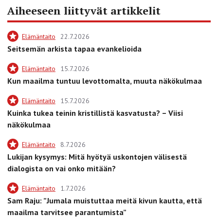
Aiheeseen liittyvät artikkelit
Elämäntaito
22.7.2026
Seitsemän arkista tapaa evankelioida
Elämäntaito
15.7.2026
Kun maailma tuntuu levottomalta, muuta näkökulmaa
Elämäntaito
15.7.2026
Kuinka tukea teinin kristillistä kasvatusta? – Viisi
näkökulmaa
Elämäntaito
8.7.2026
Lukijan kysymys: Mitä hyötyä uskontojen välisestä
dialogista on vai onko mitään?
Elämäntaito
1.7.2026
Sam Raju: ”Jumala muistuttaa meitä kivun kautta, että
maailma tarvitsee parantumista”