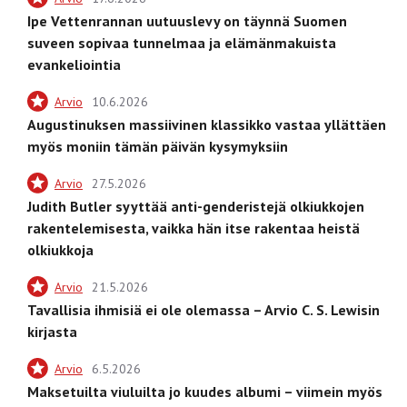
Ipe Vettenrannan uutuuslevy on täynnä Suomen
suveen sopivaa tunnelmaa ja elämänmakuista
evankeliointia
Arvio
10.6.2026
Augustinuksen massiivinen klassikko vastaa yllättäen
myös moniin tämän päivän kysymyksiin
Arvio
27.5.2026
Judith Butler syyttää anti-genderistejä olkiukkojen
rakentelemisesta, vaikka hän itse rakentaa heistä
olkiukkoja
Arvio
21.5.2026
Tavallisia ihmisiä ei ole olemassa – Arvio C. S. Lewisin
kirjasta
Arvio
6.5.2026
Maksetuilta viuluilta jo kuudes albumi – viimein myös