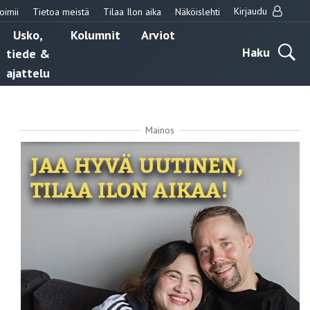
Kirjaudu
oimii
Tietoa meistä
Tilaa Ilon aika
Näköislehti
Usko,
Kolumnit
Arviot
Haku
tiede &
ajattelu
Mainos