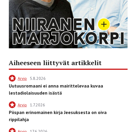
Aiheeseen liittyvät artikkelit
Arvio
5.8.2026
Uutuusromaani ei anna mairittelevaa kuvaa
lestadiolaisuuden isästä
Arvio
1.7.2026
Piispan erinomainen kirja Jeesuksesta on oiva
rippilahja
Arvio
17.6.2026