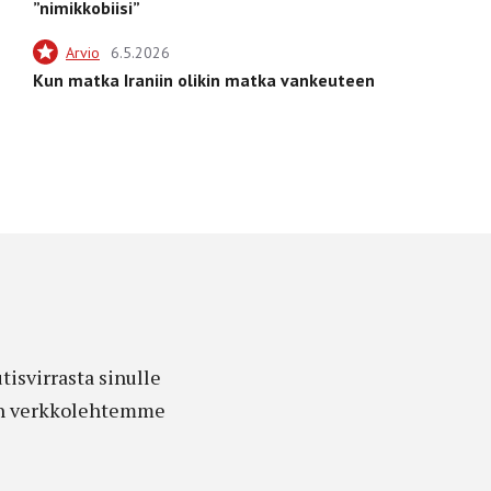
”nimikkobiisi”
Arvio
6.5.2026
Kun matka Iraniin olikin matka vankeuteen
isvirrasta sinulle
edon verkkolehtemme