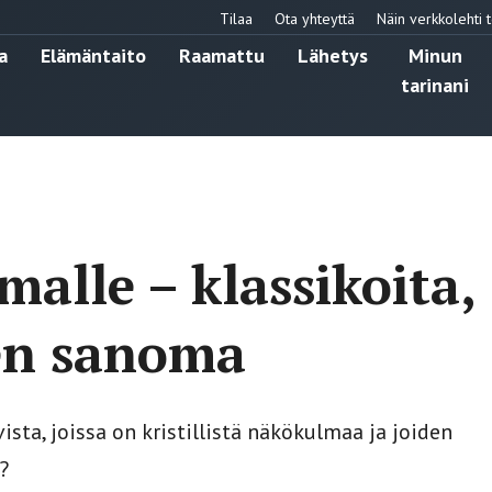
Tilaa
Ota yhteyttä
Näin verkkolehti t
a
Elämäntaito
Raamattu
Lähetys
Minun
tarinani
malle – klassikoita,
nen sanoma
a, joissa on kristillistä näkökulmaa ja joiden
?