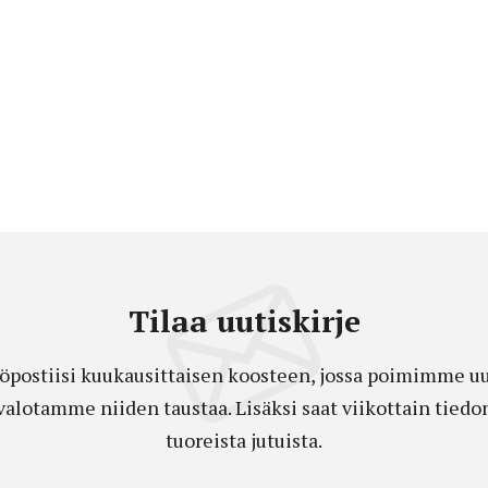
Tilaa uutiskirje
öpostiisi kuukausittaisen koosteen, jossa poimimme uut
a valotamme niiden taustaa. Lisäksi saat viikottain ti
tuoreista jutuista.