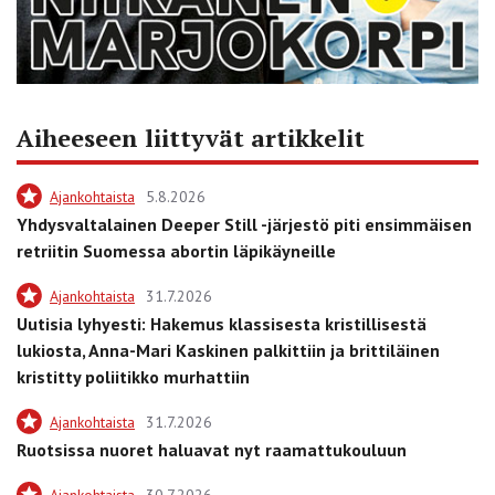
Aiheeseen liittyvät artikkelit
Ajankohtaista
5.8.2026
Yhdysvaltalainen Deeper Still -järjestö piti ensimmäisen
retriitin Suomessa abortin läpikäyneille
Ajankohtaista
31.7.2026
Uutisia lyhyesti: Hakemus klassisesta kristillisestä
lukiosta, Anna-Mari Kaskinen palkittiin ja brittiläinen
kristitty poliitikko murhattiin
Ajankohtaista
31.7.2026
Ruotsissa nuoret haluavat nyt raamattukouluun