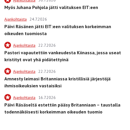
Ajankohtaista
30.7.2026
Myös Juhana Pohjola jätti valituksen EIT:een
Ajankohtaista
24.7.2026
Päivi Räsänen jätti EIT:een valituksen korkeimman
oikeuden tuomiosta
Ajankohtaista
22.7.2026
Pastori vapautettiin vankeudesta Kiinassa, jossa useat
kristityt ovat yhä pidätettyinä
Ajankohtaista
22.7.2026
Amnesty leimasi Britanniassa kristillisiä järjestöjä
ihmisoikeuksien vastaisiksi
Ajankohtaista
16.7.2026
Päivi Räsäseltä estettiin pääsy Britanniaan – taustalla
todennäköisesti korkeimman oikeuden tuomio