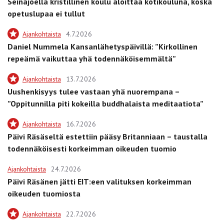
Seinäjoella kristillinen koulu aloittaa kotikouluna, koska
opetuslupaa ei tullut
Ajankohtaista
4.7.2026
Daniel Nummela Kansanlähetyspäivillä: ”Kirkollinen
repeämä vaikuttaa yhä todennäköisemmältä”
Ajankohtaista
13.7.2026
Uushenkisyys tulee vastaan yhä nuorempana –
”Oppitunnilla piti kokeilla buddhalaista meditaatiota”
Ajankohtaista
16.7.2026
Päivi Räsäseltä estettiin pääsy Britanniaan – taustalla
todennäköisesti korkeimman oikeuden tuomio
Ajankohtaista
24.7.2026
Päivi Räsänen jätti EIT:een valituksen korkeimman
oikeuden tuomiosta
Ajankohtaista
22.7.2026