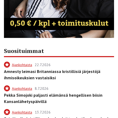
Suosituimmat
Ajankohtaista
22.7.2026
Amnesty leimasi Britanniassa kristillisiä järjestöjä
ihmisoikeuksien vastaisiksi
Ajankohtaista
8.7.2026
Pekka Simojoki paljasti elämänsä hengellisen biisin
Kansanlähetyspäivillä
Ajankohtaista
13.7.2026