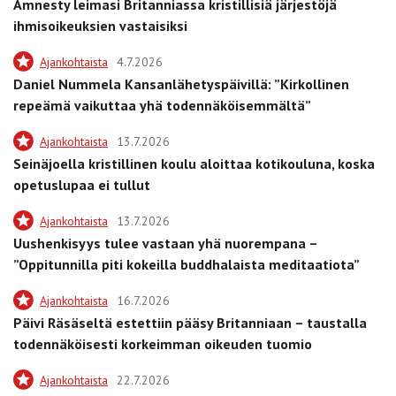
Amnesty leimasi Britanniassa kristillisiä järjestöjä
ihmisoikeuksien vastaisiksi
Ajankohtaista
4.7.2026
Daniel Nummela Kansanlähetyspäivillä: ”Kirkollinen
repeämä vaikuttaa yhä todennäköisemmältä”
Ajankohtaista
13.7.2026
Seinäjoella kristillinen koulu aloittaa kotikouluna, koska
opetuslupaa ei tullut
Ajankohtaista
13.7.2026
Uushenkisyys tulee vastaan yhä nuorempana –
”Oppitunnilla piti kokeilla buddhalaista meditaatiota”
Ajankohtaista
16.7.2026
Päivi Räsäseltä estettiin pääsy Britanniaan – taustalla
todennäköisesti korkeimman oikeuden tuomio
Ajankohtaista
22.7.2026