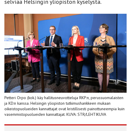
selviää Helsingin yliopiston kyselystä.
Petteri Orpo (kok.) käy hallitusneuvotteluja RKP:n, perussuomalaisten
ja KD:n kanssa. Helsingin yliopiston tutkimushankkeen mukaan
oikeistopuolueiden kannattajat ovat kristillisesti painottuneempia kuin
vasemmistopuolueiden kannattajat. KUVA: STR/LEHTIKUVA