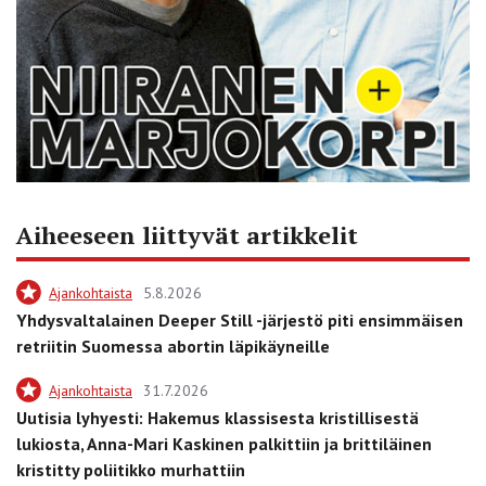
Aiheeseen liittyvät artikkelit
Ajankohtaista
5.8.2026
Yhdysvaltalainen Deeper Still -järjestö piti ensimmäisen
retriitin Suomessa abortin läpikäyneille
Ajankohtaista
31.7.2026
Uutisia lyhyesti: Hakemus klassisesta kristillisestä
lukiosta, Anna-Mari Kaskinen palkittiin ja brittiläinen
kristitty poliitikko murhattiin