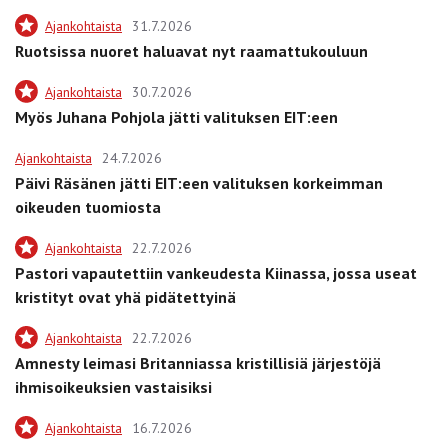
Ajankohtaista
31.7.2026
Ruotsissa nuoret haluavat nyt raamattukouluun
Ajankohtaista
30.7.2026
Myös Juhana Pohjola jätti valituksen EIT:een
Ajankohtaista
24.7.2026
Päivi Räsänen jätti EIT:een valituksen korkeimman
oikeuden tuomiosta
Ajankohtaista
22.7.2026
Pastori vapautettiin vankeudesta Kiinassa, jossa useat
kristityt ovat yhä pidätettyinä
Ajankohtaista
22.7.2026
Amnesty leimasi Britanniassa kristillisiä järjestöjä
ihmisoikeuksien vastaisiksi
Ajankohtaista
16.7.2026