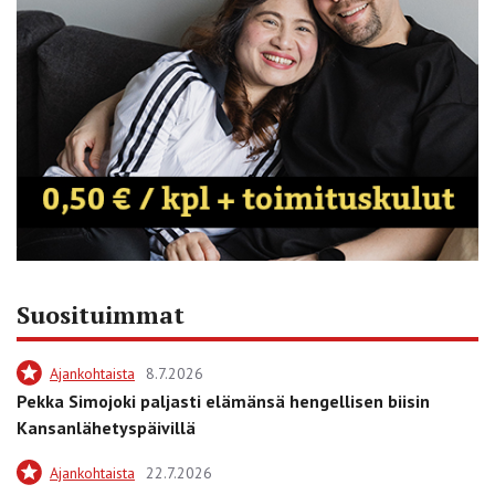
Suosituimmat
Ajankohtaista
8.7.2026
Pekka Simojoki paljasti elämänsä hengellisen biisin
Kansanlähetyspäivillä
Ajankohtaista
22.7.2026