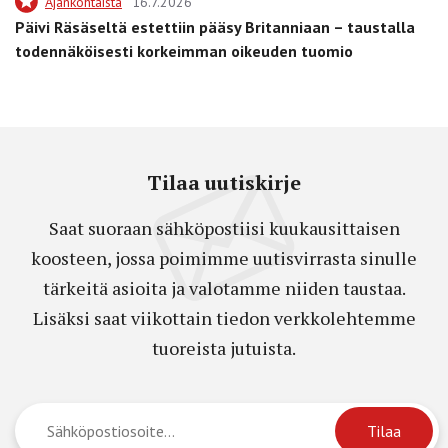
Ajankohtaista
16.7.2026
Päivi Räsäseltä estettiin pääsy Britanniaan – taustalla
todennäköisesti korkeimman oikeuden tuomio
Tilaa uutiskirje
Saat suoraan sähköpostiisi kuukausittaisen
koosteen, jossa poimimme uutisvirrasta sinulle
tärkeitä asioita ja valotamme niiden taustaa.
Lisäksi saat viikottain tiedon verkkolehtemme
tuoreista jutuista.