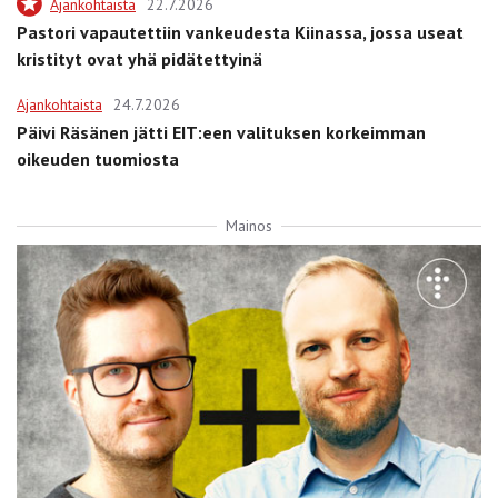
Ajankohtaista
22.7.2026
Pastori vapautettiin vankeudesta Kiinassa, jossa useat
kristityt ovat yhä pidätettyinä
Ajankohtaista
24.7.2026
Päivi Räsänen jätti EIT:een valituksen korkeimman
oikeuden tuomiosta
Mainos