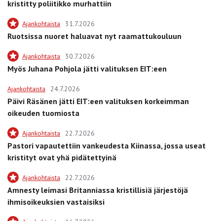
kristitty poliitikko murhattiin
Ajankohtaista
31.7.2026
Ruotsissa nuoret haluavat nyt raamattukouluun
Ajankohtaista
30.7.2026
Myös Juhana Pohjola jätti valituksen EIT:een
Ajankohtaista
24.7.2026
Päivi Räsänen jätti EIT:een valituksen korkeimman
oikeuden tuomiosta
Ajankohtaista
22.7.2026
Pastori vapautettiin vankeudesta Kiinassa, jossa useat
kristityt ovat yhä pidätettyinä
Ajankohtaista
22.7.2026
Amnesty leimasi Britanniassa kristillisiä järjestöjä
ihmisoikeuksien vastaisiksi