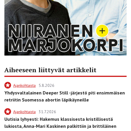
Aiheeseen liittyvät artikkelit
Ajankohtaista
5.8.2026
Yhdysvaltalainen Deeper Still -järjestö piti ensimmäisen
retriitin Suomessa abortin läpikäyneille
Ajankohtaista
31.7.2026
Uutisia lyhyesti: Hakemus klassisesta kristillisestä
lukiosta, Anna-Mari Kaskinen palkittiin ja brittiläinen