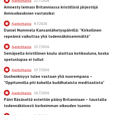
Ajankohtaista
22.7.2026
Amnesty leimasi Britanniassa kristillisiä järjestöjä
ihmisoikeuksien vastaisiksi
Ajankohtaista
4.7.2026
Daniel Nummela Kansanlähetyspäivillä: ”Kirkollinen
repeämä vaikuttaa yhä todennäköisemmältä”
Ajankohtaista
13.7.2026
Seinäjoella kristillinen koulu aloittaa kotikouluna, koska
opetuslupaa ei tullut
Ajankohtaista
13.7.2026
Uushenkisyys tulee vastaan yhä nuorempana –
”Oppitunnilla piti kokeilla buddhalaista meditaatiota”
Ajankohtaista
16.7.2026
Päivi Räsäseltä estettiin pääsy Britanniaan – taustalla
todennäköisesti korkeimman oikeuden tuomio