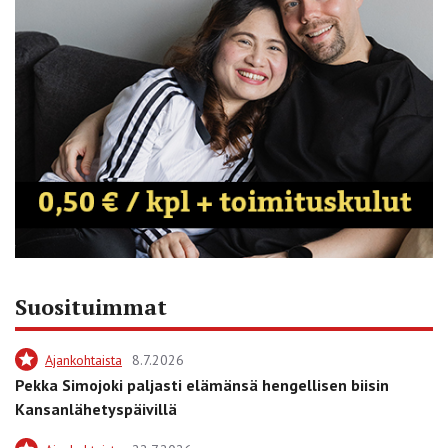
Suosituimmat
Ajankohtaista
8.7.2026
Pekka Simojoki paljasti elämänsä hengellisen biisin
Kansanlähetyspäivillä