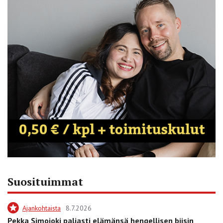
Suosituimmat
Ajankohtaista
8.7.2026
Pekka Simojoki paljasti elämänsä hengellisen biisin