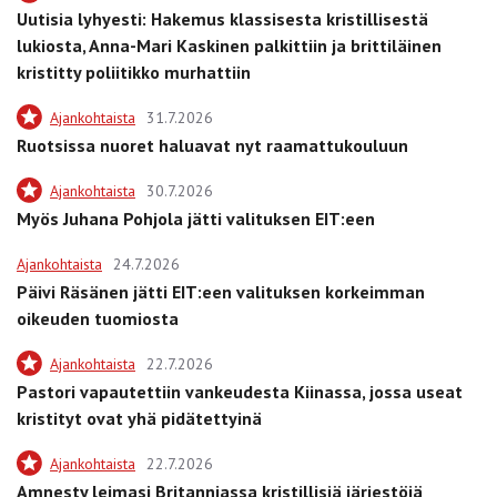
Uutisia lyhyesti: Hakemus klassisesta kristillisestä
lukiosta, Anna-Mari Kaskinen palkittiin ja brittiläinen
kristitty poliitikko murhattiin
Ajankohtaista
31.7.2026
Ruotsissa nuoret haluavat nyt raamattukouluun
Ajankohtaista
30.7.2026
Myös Juhana Pohjola jätti valituksen EIT:een
Ajankohtaista
24.7.2026
Päivi Räsänen jätti EIT:een valituksen korkeimman
oikeuden tuomiosta
Ajankohtaista
22.7.2026
Pastori vapautettiin vankeudesta Kiinassa, jossa useat
kristityt ovat yhä pidätettyinä
Ajankohtaista
22.7.2026
Amnesty leimasi Britanniassa kristillisiä järjestöjä