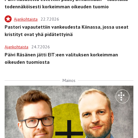
todennäköisesti korkeimman oikeuden tuomio
Ajankohtaista
22.7.2026
Pastori vapautettiin vankeudesta Kiinassa, jossa useat
kristityt ovat yhä pidätettyinä
Ajankohtaista
24.7.2026
Päivi Räsänen jätti EIT:een valituksen korkeimman
oikeuden tuomiosta
Mainos