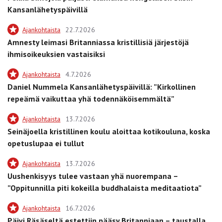
Kansanlähetyspäivillä
Ajankohtaista
22.7.2026
Amnesty leimasi Britanniassa kristillisiä järjestöjä
ihmisoikeuksien vastaisiksi
Ajankohtaista
4.7.2026
Daniel Nummela Kansanlähetyspäivillä: ”Kirkollinen
repeämä vaikuttaa yhä todennäköisemmältä”
Ajankohtaista
13.7.2026
Seinäjoella kristillinen koulu aloittaa kotikouluna, koska
opetuslupaa ei tullut
Ajankohtaista
13.7.2026
Uushenkisyys tulee vastaan yhä nuorempana –
”Oppitunnilla piti kokeilla buddhalaista meditaatiota”
Ajankohtaista
16.7.2026
Päivi Räsäseltä estettiin pääsy Britanniaan – taustalla