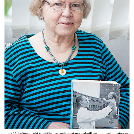
Liisa Väänänen teki työtään lastenhoitajana rukoillen. – Juttelin taivaan