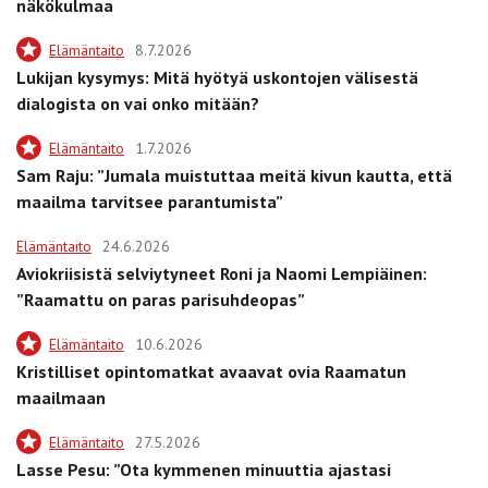
näkökulmaa
Elämäntaito
8.7.2026
Lukijan kysymys: Mitä hyötyä uskontojen välisestä
dialogista on vai onko mitään?
Elämäntaito
1.7.2026
Sam Raju: ”Jumala muistuttaa meitä kivun kautta, että
maailma tarvitsee parantumista”
Elämäntaito
24.6.2026
Aviokriisistä selviytyneet Roni ja Naomi Lempiäinen:
”Raamattu on paras parisuhdeopas”
Elämäntaito
10.6.2026
Kristilliset opintomatkat avaavat ovia Raamatun
maailmaan
Elämäntaito
27.5.2026
Lasse Pesu: ”Ota kymmenen minuuttia ajastasi