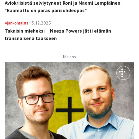
Aviokriisistä selviytyneet Roni ja Naomi Lempiäinen:
”Raamattu on paras parisuhdeopas”
Ajankohtaista
3.12.2025
Takaisin mieheksi – Neeza Powers jätti elämän
transnaisena taakseen
Mainos