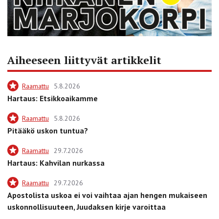
Aiheeseen liittyvät artikkelit
Raamattu
5.8.2026
Hartaus: Etsikkoaikamme
Raamattu
5.8.2026
Pitääkö uskon tuntua?
Raamattu
29.7.2026
Hartaus: Kahvilan nurkassa
Raamattu
29.7.2026
Apostolista uskoa ei voi vaihtaa ajan hengen mukaiseen
uskonnollisuuteen, Juudaksen kirje varoittaa