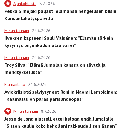
Ajankohtaista
8.7.2026
Pekka Simojoki paljasti elämänsä hengellisen biisin
Kansanlähetyspäivillä
Minun tarinani
24.6.2026
Ilveksen kapteeni Sauli Väisänen: ”Elämän tärkein
kysymys on, onko Jumalaa vai ei”
Minun tarinani
24.6.2026
Troy Silva: ”Elämä Jumalan kanssa on täyttä ja
merkityksellistä”
Elämäntaito
24.6.2026
Aviokriisistä selviytyneet Roni ja Naomi Lempiäinen:
”Raamattu on paras parisuhdeopas”
Minun tarinani
8.7.2026
Jesse de Jong ajatteli, ettei kelpaa enää Jumalalle –
”Sitten kuulin koko kehollani rakkaudellisen äänen”