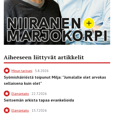
Aiheeseen liittyvät artikkelit
Minun tarinani
5.8.2026
Syömishäiriöstä toipunut Milja: ”Jumalalle olet arvokas
sellaisena kuin olet”
Elämäntaito
22.7.2026
Seitsemän arkista tapaa evankelioida
Elämäntaito
15.7.2026