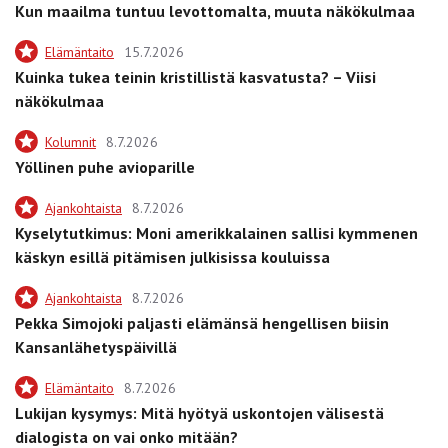
Kun maailma tuntuu levottomalta, muuta näkökulmaa
Elämäntaito
15.7.2026
Kuinka tukea teinin kristillistä kasvatusta? – Viisi
näkökulmaa
Kolumnit
8.7.2026
Yöllinen puhe avioparille
Ajankohtaista
8.7.2026
Kyselytutkimus: Moni amerikkalainen sallisi kymmenen
käskyn esillä pitämisen julkisissa kouluissa
Ajankohtaista
8.7.2026
Pekka Simojoki paljasti elämänsä hengellisen biisin
Kansanlähetyspäivillä
Elämäntaito
8.7.2026
Lukijan kysymys: Mitä hyötyä uskontojen välisestä
dialogista on vai onko mitään?