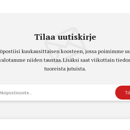
Tilaa uutiskirje
öpostiisi kuukausittaisen koosteen, jossa poimimme uut
a valotamme niiden taustaa. Lisäksi saat viikottain ti
tuoreista jutuista.