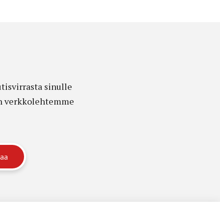
isvirrasta sinulle
edon verkkolehtemme