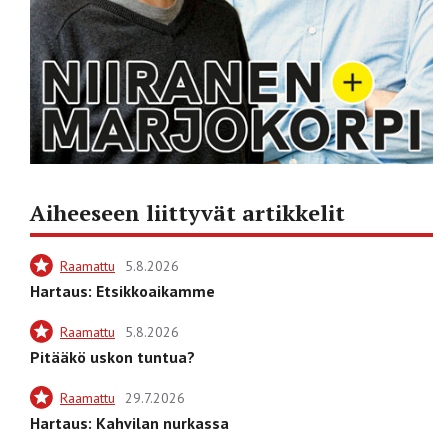
Aiheeseen liittyvät artikkelit
Raamattu
5.8.2026
Hartaus: Etsikkoaikamme
Raamattu
5.8.2026
Pitääkö uskon tuntua?
Raamattu
29.7.2026
Hartaus: Kahvilan nurkassa