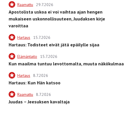
Raamattu
29.7.2026
Apostolista uskoa ei voi vaihtaa ajan hengen
mukaiseen uskonnollisuuteen, Juudaksen kirje
varoittaa
Hartaus
15.7.2026
Hartaus: Todisteet eivät jätä epäilylle sijaa
Elämäntaito
15.7.2026
Kun maailma tuntuu levottomalta, muuta näkökulmaa
Hartaus
8.7.2026
Hartaus: Kun Hän katsoo
Raamattu
8.7.2026
Juudas – Jeesuksen kavaltaja