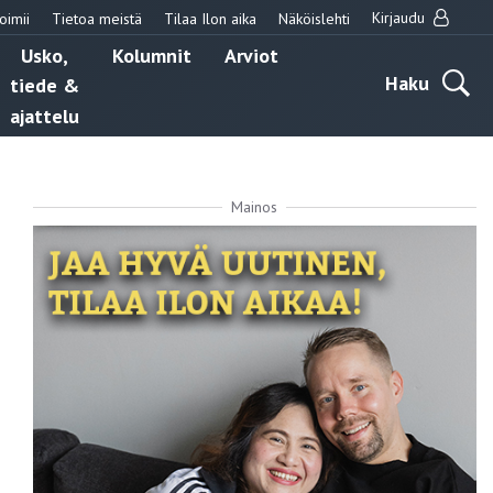
Kirjaudu
oimii
Tietoa meistä
Tilaa Ilon aika
Näköislehti
Usko,
Kolumnit
Arviot
Haku
tiede &
ajattelu
Mainos