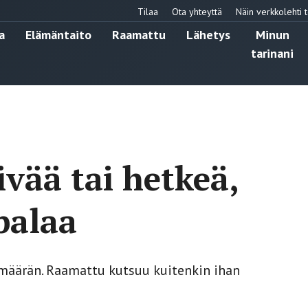
Tilaa
Ota yhteyttä
Näin verkkolehti t
a
Elämäntaito
Raamattu
Lähetys
Minun
tarinani
ivää tai hetkeä,
palaa
ämäärän. Raamattu kutsuu kuitenkin ihan