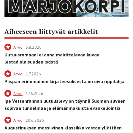
Aiheeseen liittyvät artikkelit
Arvio
5.8.2026
Uutuusromaani ei anna mairittelevaa kuvaa
lestadiolaisuuden isästä
Arvio
1.7.2026
Piispan erinomainen kirja Jeesuksesta on oiva rippilahja
Arvio
17.6.2026
Ipe Vettenrannan uutuuslevy on täynnä Suomen suveen
sopivaa tunnelmaa ja elämänmakuista evankeliointia
Arvio
10.6.2026
Augustinuksen massiivinen klassikko vastaa yllättäen