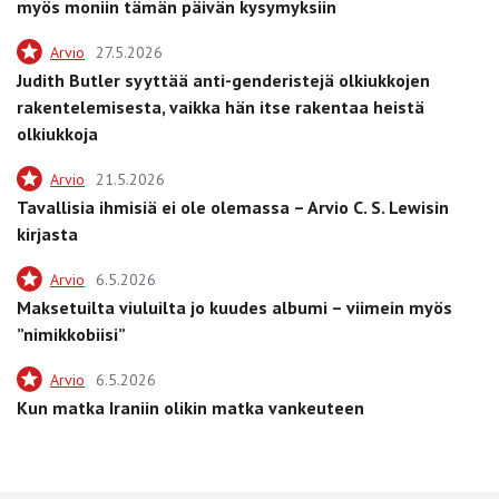
myös moniin tämän päivän kysymyksiin
Arvio
27.5.2026
Judith Butler syyttää anti-genderistejä olkiukkojen
rakentelemisesta, vaikka hän itse rakentaa heistä
olkiukkoja
Arvio
21.5.2026
Tavallisia ihmisiä ei ole olemassa – Arvio C. S. Lewisin
kirjasta
Arvio
6.5.2026
Maksetuilta viuluilta jo kuudes albumi – viimein myös
”nimikkobiisi”
Arvio
6.5.2026
Kun matka Iraniin olikin matka vankeuteen