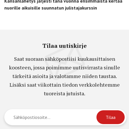
Kansanlähetys järjesti tänä vuonna ensimmäistä kertaa
nuorille aikuisille suunnatun julistajakurssin
Tilaa uutiskirje
Saat suoraan sähköpostiisi kuukausittaisen
koosteen, jossa poimimme uutisvirrasta sinulle
tärkeitä asioita ja valotamme niiden taustaa.
Lisäksi saat viikottain tiedon verkkolehtemme
tuoreista jutuista.