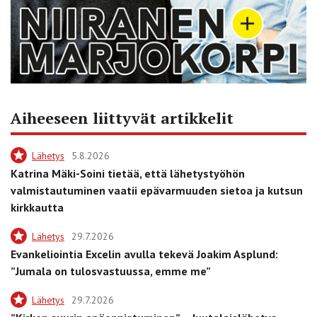
Aiheeseen liittyvät artikkelit
Lähetys
5.8.2026
Katrina Mäki-Soini tietää, että lähetystyöhön
valmistautuminen vaatii epävarmuuden sietoa ja kutsun
kirkkautta
Lähetys
29.7.2026
Evankeliointia Excelin avulla tekevä Joakim Asplund:
”Jumala on tulosvastuussa, emme me”
Lähetys
29.7.2026