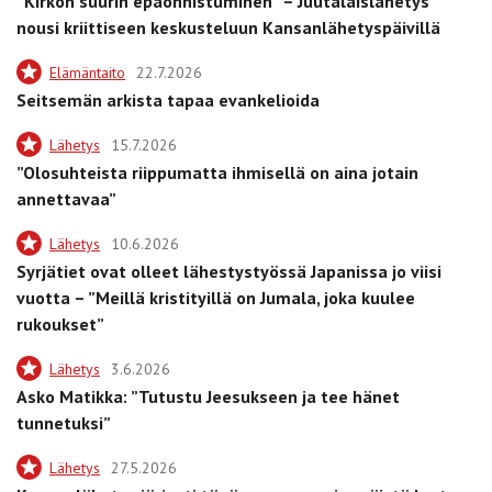
”Kirkon suurin epäonnistuminen” – Juutalaislähetys
nousi kriittiseen keskusteluun Kansanlähetyspäivillä
Elämäntaito
22.7.2026
Seitsemän arkista tapaa evankelioida
Lähetys
15.7.2026
”Olosuhteista riippumatta ihmisellä on aina jotain
annettavaa”
Lähetys
10.6.2026
Syrjätiet ovat olleet lähestystyössä Japanissa jo viisi
vuotta – ”Meillä kristityillä on Jumala, joka kuulee
rukoukset”
Lähetys
3.6.2026
Asko Matikka: ”Tutustu Jeesukseen ja tee hänet
tunnetuksi”
Lähetys
27.5.2026