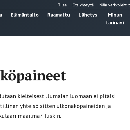
Tilaa
Ota yhteyttä
Näin verkkolehti t
a
Elämäntaito
Raamattu
Lähetys
Minun
tarinani
äköpaineet
dutaan kielteisesti. Jumalan luomaan ei pitäisi
tillinen yhteisö sitten ulkonäköpaineiden ja
ulaari maailma? Tuskin.