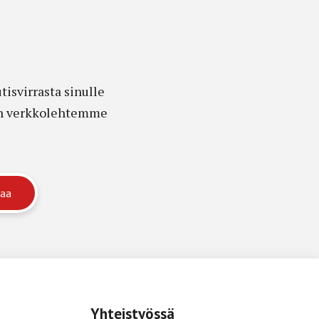
isvirrasta sinulle
edon verkkolehtemme
Yhteistyössä