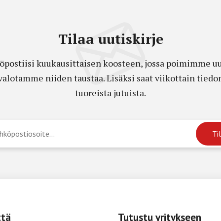
Tilaa uutiskirje
öpostiisi kuukausittaisen koosteen, jossa poimimme uut
a valotamme niiden taustaa. Lisäksi saat viikottain ti
tuoreista jutuista.
ttä
Tutustu yritykseen