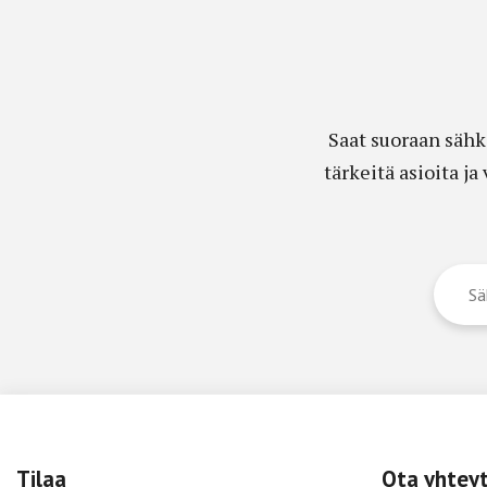
Saat suoraan sähk
tärkeitä asioita j
Tilaa
Ota yhtey