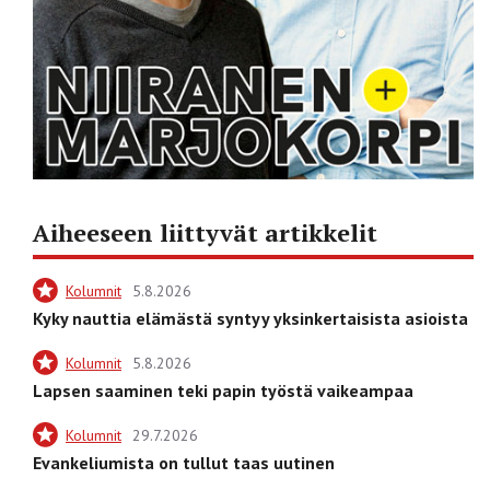
Aiheeseen liittyvät artikkelit
Kolumnit
5.8.2026
Kyky nauttia elämästä syntyy yksinkertaisista asioista
Kolumnit
5.8.2026
Lapsen saaminen teki papin työstä vaikeampaa
Kolumnit
29.7.2026
Evankeliumista on tullut taas uutinen