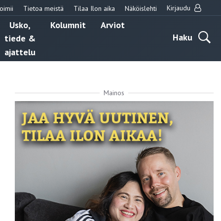
Kirjaudu
oimii
Tietoa meistä
Tilaa Ilon aika
Näköislehti
Usko,
Kolumnit
Arviot
Haku
tiede &
ajattelu
Mainos