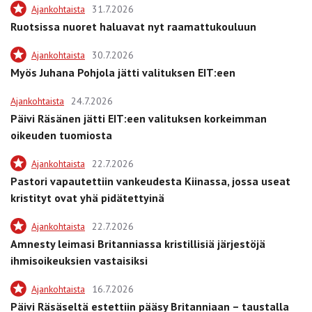
Ajankohtaista
31.7.2026
Ruotsissa nuoret haluavat nyt raamattukouluun
Ajankohtaista
30.7.2026
Myös Juhana Pohjola jätti valituksen EIT:een
Ajankohtaista
24.7.2026
Päivi Räsänen jätti EIT:een valituksen korkeimman
oikeuden tuomiosta
Ajankohtaista
22.7.2026
Pastori vapautettiin vankeudesta Kiinassa, jossa useat
kristityt ovat yhä pidätettyinä
Ajankohtaista
22.7.2026
Amnesty leimasi Britanniassa kristillisiä järjestöjä
ihmisoikeuksien vastaisiksi
Ajankohtaista
16.7.2026
Päivi Räsäseltä estettiin pääsy Britanniaan – taustalla