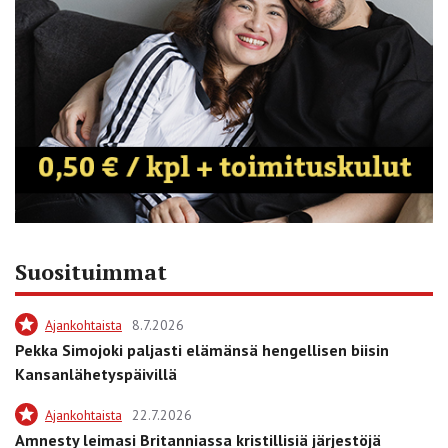
Suosituimmat
Ajankohtaista
8.7.2026
Pekka Simojoki paljasti elämänsä hengellisen biisin
Kansanlähetyspäivillä
Ajankohtaista
22.7.2026
Amnesty leimasi Britanniassa kristillisiä järjestöjä