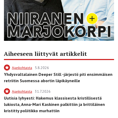
Aiheeseen liittyvät artikkelit
Ajankohtaista
5.8.2026
Yhdysvaltalainen Deeper Still -järjestö piti ensimmäisen
retriitin Suomessa abortin läpikäyneille
Ajankohtaista
31.7.2026
Uutisia lyhyesti: Hakemus klassisesta kristillisestä
lukiosta, Anna-Mari Kaskinen palkittiin ja brittiläinen
kristitty poliitikko murhattiin