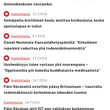
ihmisoikeuksien vastaisiksi
Ajankohtaista
13.7.2026
Seinäjoella kristillinen koulu aloittaa kotikouluna, koska
opetuslupaa ei tullut
Ajankohtaista
4.7.2026
Daniel Nummela Kansanlähetyspäivillä: ”Kirkollinen
repeämä vaikuttaa yhä todennäköisemmältä”
Ajankohtaista
13.7.2026
Uushenkisyys tulee vastaan yhä nuorempana –
”Oppitunnilla piti kokeilla buddhalaista meditaatiota”
Ajankohtaista
16.7.2026
Päivi Räsäseltä estettiin pääsy Britanniaan – taustalla
todennäköisesti korkeimman oikeuden tuomio
Ajankohtaista
24.7.2026
Päivi Räsänen jätti EIT:een valituksen korkeimman