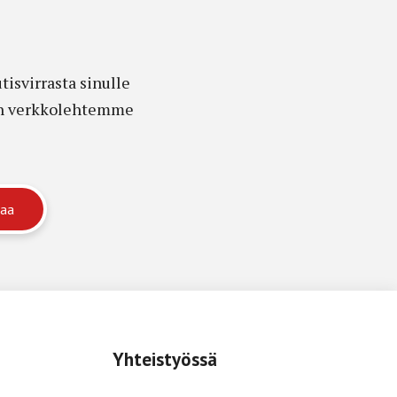
isvirrasta sinulle
edon verkkolehtemme
Yhteistyössä