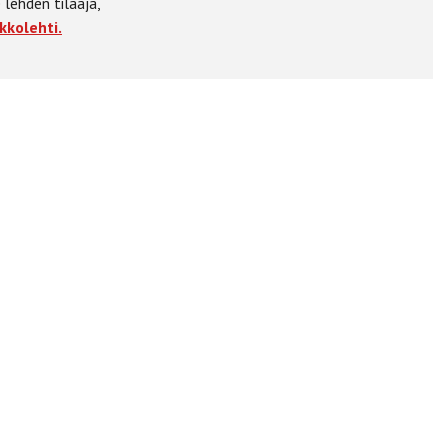
 lehden tilaaja,
kkolehti.