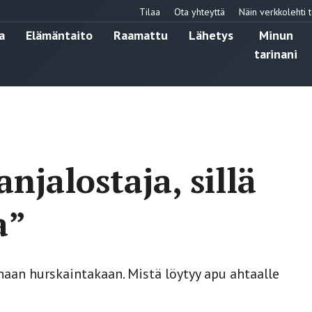
Tilaa
Ota yhteyttä
Näin verkkolehti t
a
Elämäntaito
Raamattu
Lähetys
Minun
tarinani
anjalostaja, sillä
a”
haan hurskaintakaan. Mistä löytyy apu ahtaalle