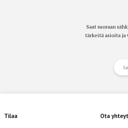
Saat suoraan sähk
tärkeitä asioita j
Tilaa
Ota yhtey