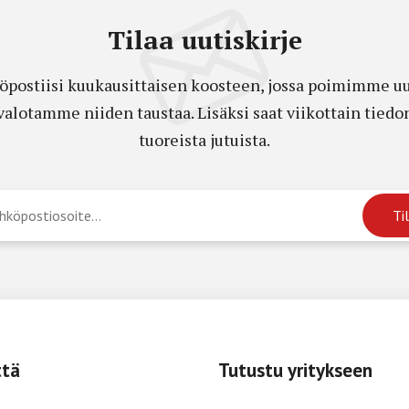
Tilaa uutiskirje
öpostiisi kuukausittaisen koosteen, jossa poimimme uut
a valotamme niiden taustaa. Lisäksi saat viikottain ti
tuoreista jutuista.
ttä
Tutustu yritykseen