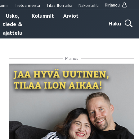
Kirjaudu
oimii
Tietoa meistä
Tilaa Ilon aika
Näköislehti
Usko,
Kolumnit
Arviot
Haku
tiede &
ajattelu
Mainos