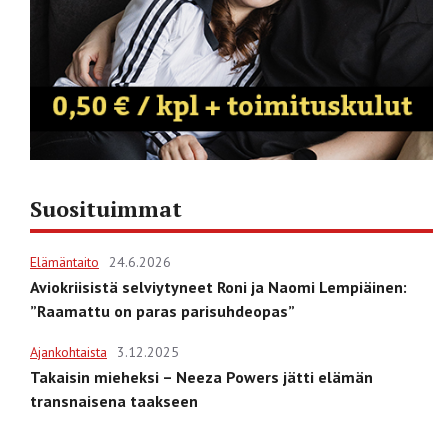
Suosituimmat
Elämäntaito
24.6.2026
Aviokriisistä selviytyneet Roni ja Naomi Lempiäinen:
”Raamattu on paras parisuhdeopas”
Ajankohtaista
3.12.2025
Takaisin mieheksi – Neeza Powers jätti elämän
transnaisena taakseen