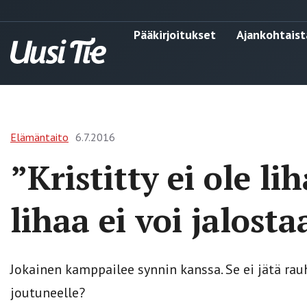
Pääkirjoitukset
Ajankohtaist
Elämäntaito
6.7.2016
”Kristitty ei ole lih
lihaa ei voi jalosta
Jokainen kamppailee synnin kanssa. Se ei jätä rau
joutuneelle?