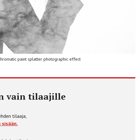
omatic paint splatter photographic effect
 vain tilaajille
ehden tilaaja,
 sisään.