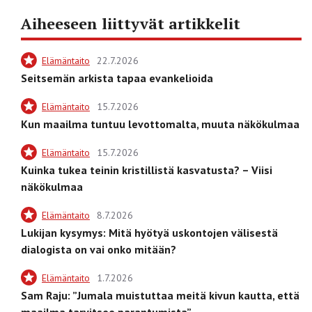
Aiheeseen liittyvät artikkelit
Elämäntaito
22.7.2026
Seitsemän arkista tapaa evankelioida
Elämäntaito
15.7.2026
Kun maailma tuntuu levottomalta, muuta näkökulmaa
Elämäntaito
15.7.2026
Kuinka tukea teinin kristillistä kasvatusta? – Viisi
näkökulmaa
Elämäntaito
8.7.2026
Lukijan kysymys: Mitä hyötyä uskontojen välisestä
dialogista on vai onko mitään?
Elämäntaito
1.7.2026
Sam Raju: ”Jumala muistuttaa meitä kivun kautta, että
maailma tarvitsee parantumista”