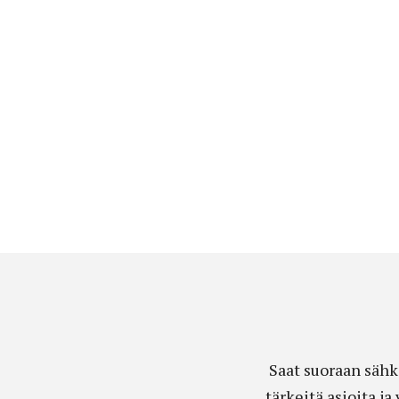
Saat suoraan sähk
tärkeitä asioita j