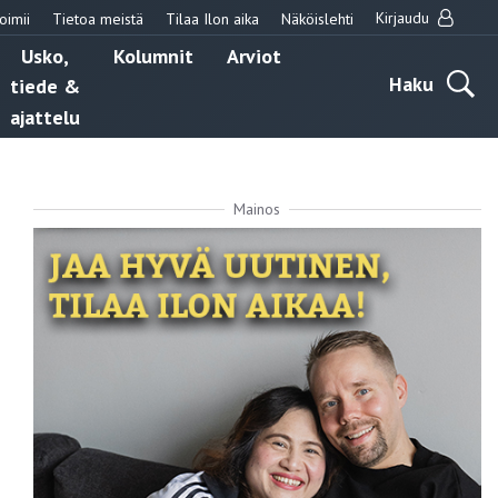
Kirjaudu
oimii
Tietoa meistä
Tilaa Ilon aika
Näköislehti
Usko,
Kolumnit
Arviot
Haku
tiede &
ajattelu
Mainos