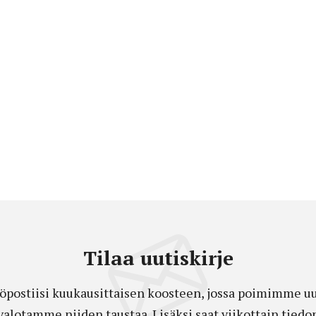
Tilaa uutiskirje
öpostiisi kuukausittaisen koosteen, jossa poimimme uut
a valotamme niiden taustaa. Lisäksi saat viikottain ti