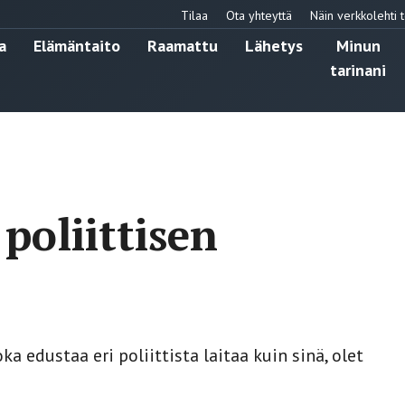
Tilaa
Ota yhteyttä
Näin verkkolehti t
a
Elämäntaito
Raamattu
Lähetys
Minun
tarinani
 poliittisen
ka edustaa eri poliittista laitaa kuin sinä, olet