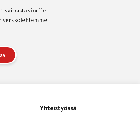
isvirrasta sinulle
edon verkkolehtemme
Yhteistyössä