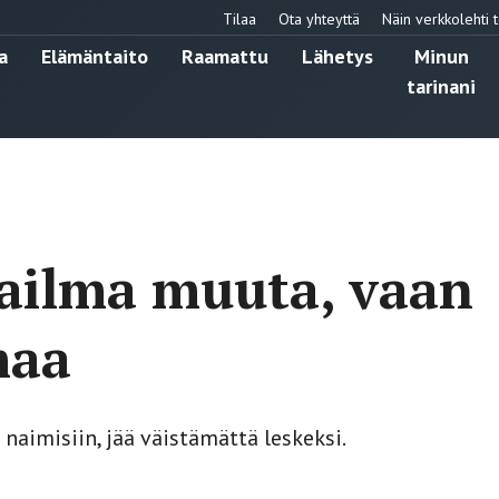
Tilaa
Ota yhteyttä
Näin verkkolehti t
a
Elämäntaito
Raamattu
Lähetys
Minun
tarinani
aailma muuta, vaan
maa
naimisiin, jää väistämättä leskeksi.