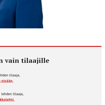
 vain tilaajille
ehden tilaaja,
 sisään.
 lehden tilaaja,
kkolehti.