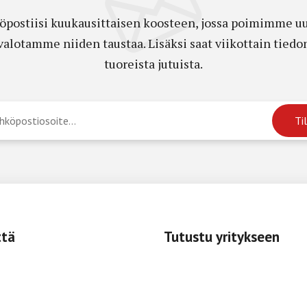
öpostiisi kuukausittaisen koosteen, jossa poimimme uut
a valotamme niiden taustaa. Lisäksi saat viikottain ti
tuoreista jutuista.
ttä
Tutustu yritykseen