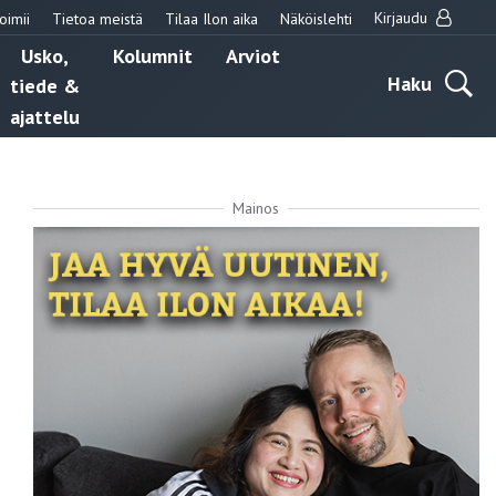
Kirjaudu
oimii
Tietoa meistä
Tilaa Ilon aika
Näköislehti
Usko,
Kolumnit
Arviot
Haku
tiede &
ajattelu
Mainos