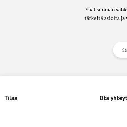
Saat suoraan sähk
tärkeitä asioita j
Tilaa
Ota yhtey