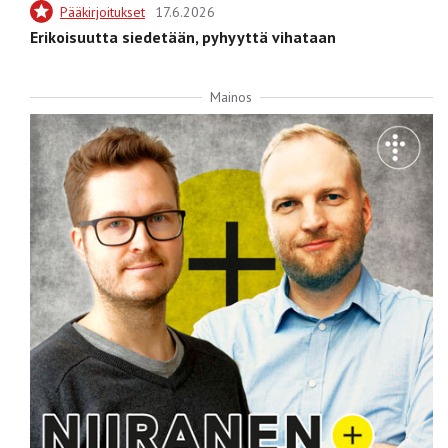
Pääkirjoitukset
17.6.2026
Erikoisuutta siedetään, pyhyyttä vihataan
Mainos