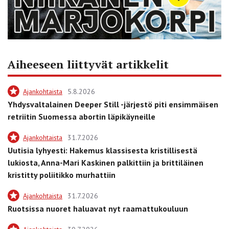
Aiheeseen liittyvät artikkelit
Ajankohtaista
5.8.2026
Yhdysvaltalainen Deeper Still -järjestö piti ensimmäisen
retriitin Suomessa abortin läpikäyneille
Ajankohtaista
31.7.2026
Uutisia lyhyesti: Hakemus klassisesta kristillisestä
lukiosta, Anna-Mari Kaskinen palkittiin ja brittiläinen
kristitty poliitikko murhattiin
Ajankohtaista
31.7.2026
Ruotsissa nuoret haluavat nyt raamattukouluun