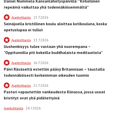
Daniel Nummela Kansanlähetyspäivillä: ”Kirkollinen
repeämä vaikuttaa yhä todennäköisemmältä”
Ajankohtaista
13.7.2026
Seinäjoella kristillinen koulu aloittaa kotikouluna, koska
opetuslupaa ei tullut
Ajankohtaista
13.7.2026
Uushenkisyys tulee vastaan yhä nuorempana –
”Oppitunnilla piti kokeilla buddhalaista meditaatiota”
Ajankohtaista
16.7.2026
Päivi Räsäseltä estettiin pääsy Britanniaan – taustalla
todennäköisesti korkeimman oikeuden tuomio
Ajankohtaista
22.7.2026
Pastori vapautettiin vankeudesta Kiinassa, jossa useat
kristityt ovat yhä pidätettyinä
Ajankohtaista
24.7.2026