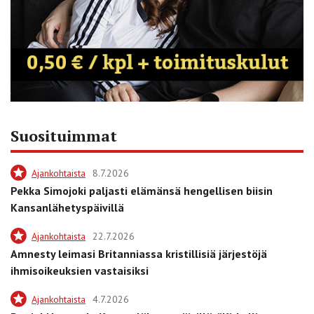
Suosituimmat
Ajankohtaista
8.7.2026
Pekka Simojoki paljasti elämänsä hengellisen biisin
Kansanlähetyspäivillä
Ajankohtaista
22.7.2026
Amnesty leimasi Britanniassa kristillisiä järjestöjä
ihmisoikeuksien vastaisiksi
Ajankohtaista
4.7.2026