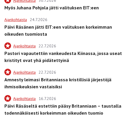
Ajankohtaista
30.7.2026
Myös Juhana Pohjola jätti valituksen EIT:een
Ajankohtaista
24.7.2026
Päivi Räsänen jätti EIT:een valituksen korkeimman
oikeuden tuomiosta
Ajankohtaista
22.7.2026
Pastori vapautettiin vankeudesta Kiinassa, jossa useat
kristityt ovat yhä pidätettyinä
Ajankohtaista
22.7.2026
Amnesty leimasi Britanniassa kristillisiä järjestöjä
ihmisoikeuksien vastaisiksi
Ajankohtaista
16.7.2026
Päivi Räsäseltä estettiin pääsy Britanniaan – taustalla
todennäköisesti korkeimman oikeuden tuomio