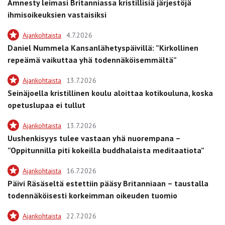
Amnesty leimasi Britanniassa kristillisiä järjestöjä
ihmisoikeuksien vastaisiksi
Ajankohtaista
4.7.2026
Daniel Nummela Kansanlähetyspäivillä: ”Kirkollinen
repeämä vaikuttaa yhä todennäköisemmältä”
Ajankohtaista
13.7.2026
Seinäjoella kristillinen koulu aloittaa kotikouluna, koska
opetuslupaa ei tullut
Ajankohtaista
13.7.2026
Uushenkisyys tulee vastaan yhä nuorempana –
”Oppitunnilla piti kokeilla buddhalaista meditaatiota”
Ajankohtaista
16.7.2026
Päivi Räsäseltä estettiin pääsy Britanniaan – taustalla
todennäköisesti korkeimman oikeuden tuomio
Ajankohtaista
22.7.2026