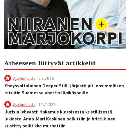
Aiheeseen liittyvät artikkelit
Ajankohtaista
5.8.2026
Yhdysvaltalainen Deeper Still -järjestö piti ensimmäisen
retriitin Suomessa abortin läpikäyneille
Ajankohtaista
31.7.2026
Uutisia lyhyesti: Hakemus klassisesta kristillisestä
lukiosta, Anna-Mari Kaskinen palkittiin ja brittiläinen
kristitty poliitikko murhattiin