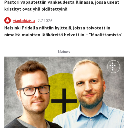
Pastori vapautettiin vankeudesta Kiinassa, jossa useat
kristityt ovat yhä pidätettyinä
Ajankohtaista
2.7.2026
Helsinki Pridella nähtiin kylttejä, joissa toivotettiin
nimeltä mainiten lääkäreitä helvettiin – ”Maalittamista”
Mainos