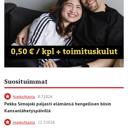
Suosituimmat
Ajankohtaista
8.7.2026
Pekka Simojoki paljasti elämänsä hengellisen biisin
Kansanlähetyspäivillä
Ajankohtaista
22.7.2026