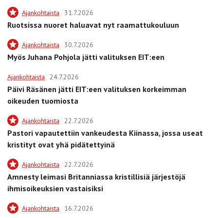
Ajankohtaista
31.7.2026
Ruotsissa nuoret haluavat nyt raamattukouluun
Ajankohtaista
30.7.2026
Myös Juhana Pohjola jätti valituksen EIT:een
Ajankohtaista
24.7.2026
Päivi Räsänen jätti EIT:een valituksen korkeimman
oikeuden tuomiosta
Ajankohtaista
22.7.2026
Pastori vapautettiin vankeudesta Kiinassa, jossa useat
kristityt ovat yhä pidätettyinä
Ajankohtaista
22.7.2026
Amnesty leimasi Britanniassa kristillisiä järjestöjä
ihmisoikeuksien vastaisiksi
Ajankohtaista
16.7.2026