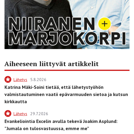
Aiheeseen liittyvät artikkelit
Lähetys
5.8.2026
Katrina Mäki-Soini tietää, että lähetystyöhön
valmistautuminen vaatii epävarmuuden sietoa ja kutsun
kirkkautta
Lähetys
29.7.2026
Evankeliointia Excelin avulla tekevä Joakim Asplund:
”Jumala on tulosvastuussa, emme me”