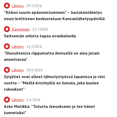
Lähetys
29.7.2026
”Kirkon suurin epäonnistuminen” – Juutalaislähetys
nousi kriittiseen keskusteluun Kansanlähetyspäivillä
Elämäntaito
22.7.2026
Seitsemän arkista tapaa evankelioida
Lähetys
15.7.2026
”Olosuhteista riippumatta ihmisellä on aina jotain
annettavaa”
Lähetys
10.6.2026
Syrjätiet ovat olleet lähestystyössä Japanissa jo viisi
vuotta – ”Meillä kristityillä on Jumala, joka kuulee
rukoukset”
Lähetys
3.6.2026
Asko Matikka: ”Tutustu Jeesukseen ja tee hänet
tunnetuksi”