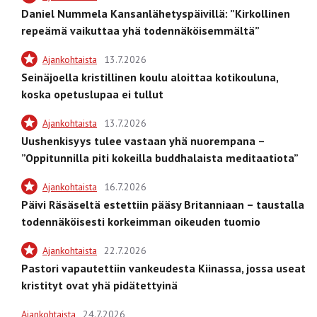
Daniel Nummela Kansanlähetyspäivillä: ”Kirkollinen
repeämä vaikuttaa yhä todennäköisemmältä”
Ajankohtaista
13.7.2026
Seinäjoella kristillinen koulu aloittaa kotikouluna,
koska opetuslupaa ei tullut
Ajankohtaista
13.7.2026
Uushenkisyys tulee vastaan yhä nuorempana –
”Oppitunnilla piti kokeilla buddhalaista meditaatiota”
Ajankohtaista
16.7.2026
Päivi Räsäseltä estettiin pääsy Britanniaan – taustalla
todennäköisesti korkeimman oikeuden tuomio
Ajankohtaista
22.7.2026
Pastori vapautettiin vankeudesta Kiinassa, jossa useat
kristityt ovat yhä pidätettyinä
Ajankohtaista
24.7.2026