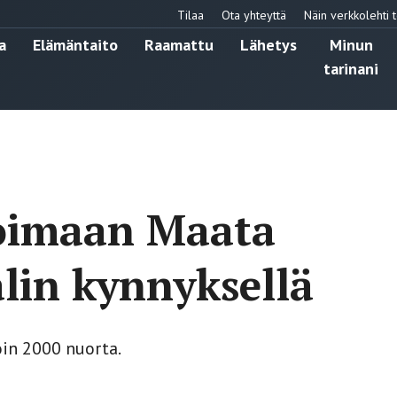
Tilaa
Ota yhteyttä
Näin verkkolehti t
a
Elämäntaito
Raamattu
Lähetys
Minun
tarinani
voimaan Maata
alin kynnyksellä
oin 2000 nuorta.