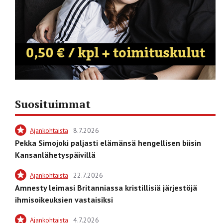
Suosituimmat
Ajankohtaista
8.7.2026
Pekka Simojoki paljasti elämänsä hengellisen biisin
Kansanlähetyspäivillä
Ajankohtaista
22.7.2026
Amnesty leimasi Britanniassa kristillisiä järjestöjä
ihmisoikeuksien vastaisiksi
Ajankohtaista
4.7.2026