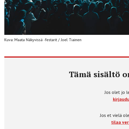
Kuva: Maata Näkyvissä -festarit / Joel Tiainen
Tämä sisältö on
Jos olet jo l
kirjaudu
Jos et vielä ole
tilaa ver