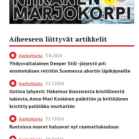
Aiheeseen liittyvät artikkelit
Ajankohtaista
5.8.2026
Yhdysvaltalainen Deeper Still -järjestö piti
ensimmäisen retriitin Suomessa abortin läpikäyneille
Ajankohtaista
31.7.2026
Uutisia lyhyesti: Hakemus klassisesta kristillisestä
lukiosta, Anna-Mari Kaskinen palkittiin ja brittiläinen
kristitty poliitikko murhattiin
Ajankohtaista
31.7.2026
Ruotsissa nuoret haluavat nyt raamattukouluun