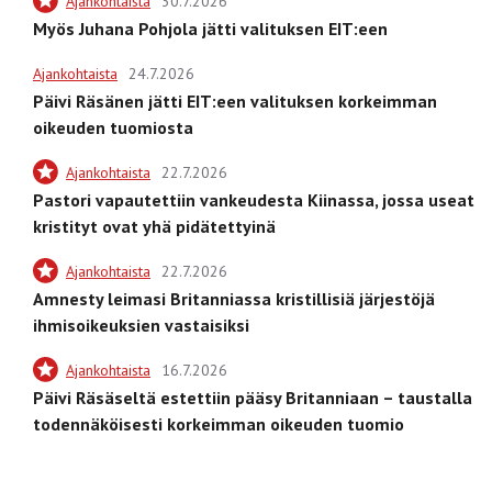
Ajankohtaista
30.7.2026
Myös Juhana Pohjola jätti valituksen EIT:een
Ajankohtaista
24.7.2026
Päivi Räsänen jätti EIT:een valituksen korkeimman
oikeuden tuomiosta
Ajankohtaista
22.7.2026
Pastori vapautettiin vankeudesta Kiinassa, jossa useat
kristityt ovat yhä pidätettyinä
Ajankohtaista
22.7.2026
Amnesty leimasi Britanniassa kristillisiä järjestöjä
ihmisoikeuksien vastaisiksi
Ajankohtaista
16.7.2026
Päivi Räsäseltä estettiin pääsy Britanniaan – taustalla
todennäköisesti korkeimman oikeuden tuomio