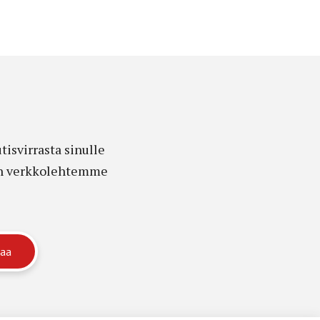
isvirrasta sinulle
edon verkkolehtemme