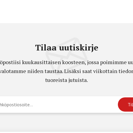
Tilaa uutiskirje
öpostiisi kuukausittaisen koosteen, jossa poimimme uut
a valotamme niiden taustaa. Lisäksi saat viikottain ti
tuoreista jutuista.