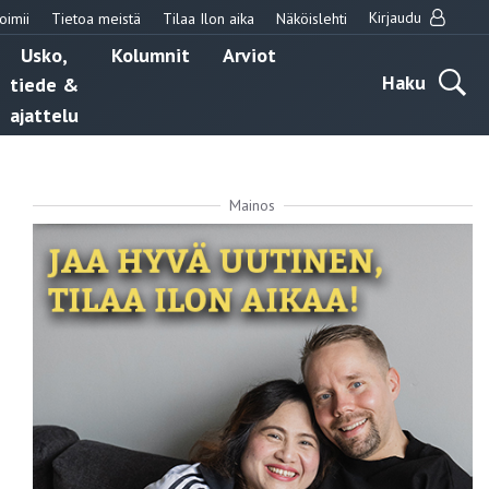
Kirjaudu
oimii
Tietoa meistä
Tilaa Ilon aika
Näköislehti
Usko,
Kolumnit
Arviot
Haku
tiede &
ajattelu
Mainos