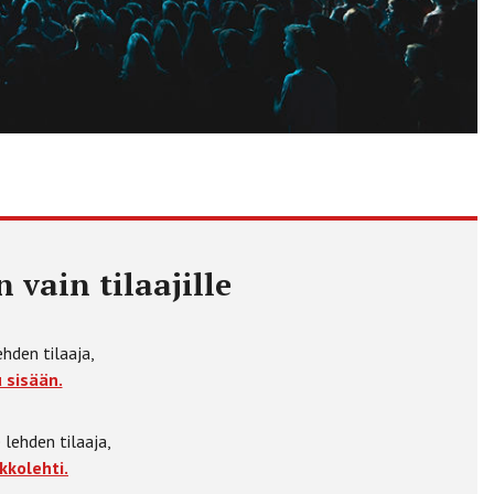
 vain tilaajille
ehden tilaaja,
 sisään.
 lehden tilaaja,
kkolehti.