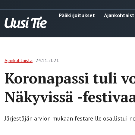
Pääkirjoitukset
Ajankohtaist
Ajankohtaista
24.11.2021
Koronapassi tuli 
Näkyvissä -festiva
Järjestäjän arvion mukaan festareille osallistui n