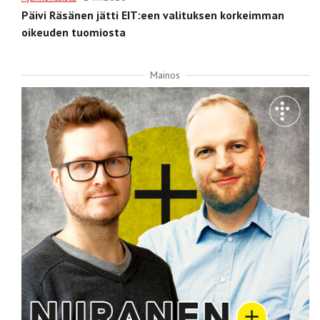
Päivi Räsänen jätti EIT:een valituksen korkeimman
oikeuden tuomiosta
Mainos