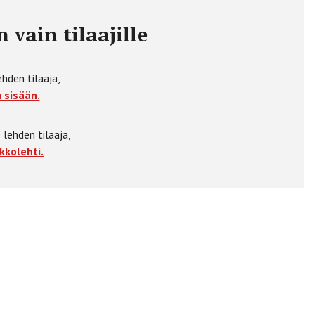
 vain tilaajille
ehden tilaaja,
 sisään.
 lehden tilaaja,
kkolehti.