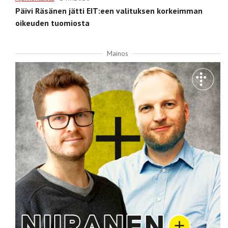
Päivi Räsänen jätti EIT:een valituksen korkeimman
oikeuden tuomiosta
Mainos