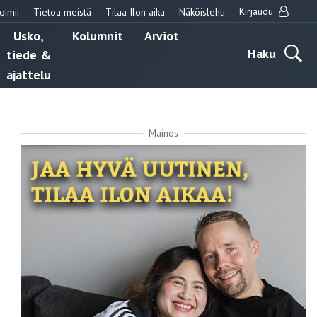
Kirjaudu
oimii
Tietoa meistä
Tilaa Ilon aika
Näköislehti
Usko,
Kolumnit
Arviot
Haku
tiede &
ajattelu
Mainos