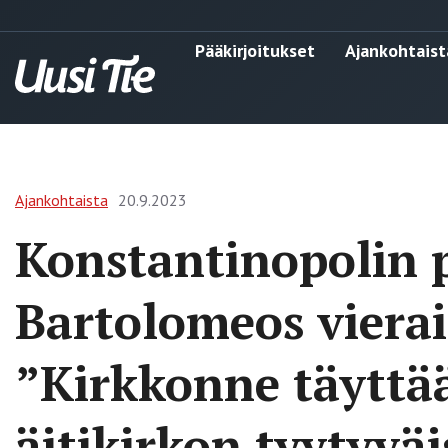
Pääkirjoitukset
Ajankohtaist
Ajankohtaista
20.9.2023
Konstantinopolin 
Bartolomeos vierai
”Kirkkonne täyttä
äitikirkon tyytyväi