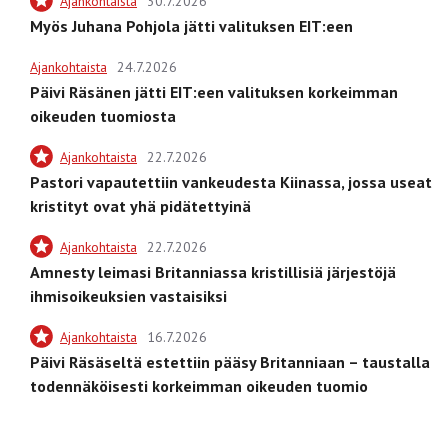
Ajankohtaista
30.7.2026
Myös Juhana Pohjola jätti valituksen EIT:een
Ajankohtaista
24.7.2026
Päivi Räsänen jätti EIT:een valituksen korkeimman
oikeuden tuomiosta
Ajankohtaista
22.7.2026
Pastori vapautettiin vankeudesta Kiinassa, jossa useat
kristityt ovat yhä pidätettyinä
Ajankohtaista
22.7.2026
Amnesty leimasi Britanniassa kristillisiä järjestöjä
ihmisoikeuksien vastaisiksi
Ajankohtaista
16.7.2026
Päivi Räsäseltä estettiin pääsy Britanniaan – taustalla
todennäköisesti korkeimman oikeuden tuomio