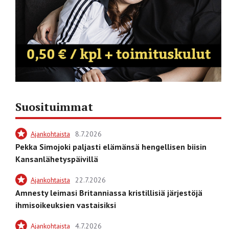
Suosituimmat
Ajankohtaista
8.7.2026
Pekka Simojoki paljasti elämänsä hengellisen biisin
Kansanlähetyspäivillä
Ajankohtaista
22.7.2026
Amnesty leimasi Britanniassa kristillisiä järjestöjä
ihmisoikeuksien vastaisiksi
Ajankohtaista
4.7.2026