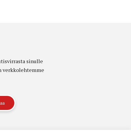
isvirrasta sinulle
edon verkkolehtemme