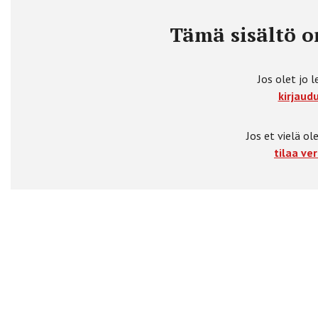
Tämä sisältö on
Jos olet jo l
kirjaudu
Jos et vielä ole
tilaa ver