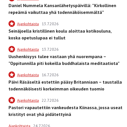
Daniel Nummela Kansanlähetyspäivillä: ”Kirkollinen
repeämä vaikuttaa yhä todennäköisemmältä”
Ajankohtaista
13.7.2026
Seinäjoella kristillinen koulu aloittaa kotikouluna,
koska opetuslupaa ei tullut
Ajankohtaista
13.7.2026
Uushenkisyys tulee vastaan yhä nuorempana –
”Oppitunnilla piti kokeilla buddhalaista meditaatiota”
Ajankohtaista
16.7.2026
Päivi Räsäseltä estettiin pääsy Britanniaan – taustalla
todennäköisesti korkeimman oikeuden tuomio
Ajankohtaista
22.7.2026
Pastori vapautettiin vankeudesta Kiinassa, jossa useat
kristityt ovat yhä pidätettyinä
Ajankohtaista
24.7.2026