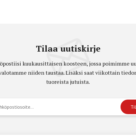
Tilaa uutiskirje
öpostiisi kuukausittaisen koosteen, jossa poimimme uut
a valotamme niiden taustaa. Lisäksi saat viikottain ti
tuoreista jutuista.