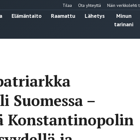
Tilaa
Ota yhteyttä
Näin verkkolehti t
a
Elämäntaito
Raamattu
Lähetys
Minun
tarinani
patriarkka
li Suomessa –
ä Konstantinopolin
syydellä ja