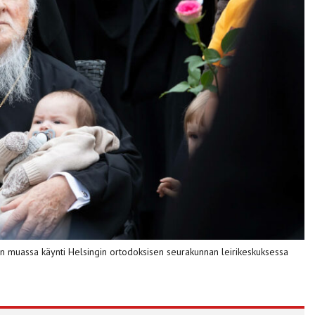
n muassa käynti Helsingin ortodoksisen seurakunnan leirikeskuksessa