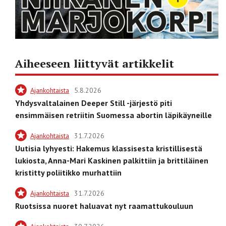
Aiheeseen liittyvät artikkelit
Ajankohtaista
5.8.2026
Yhdysvaltalainen Deeper Still -järjestö piti
ensimmäisen retriitin Suomessa abortin läpikäyneille
Ajankohtaista
31.7.2026
Uutisia lyhyesti: Hakemus klassisesta kristillisestä
lukiosta, Anna-Mari Kaskinen palkittiin ja brittiläinen
kristitty poliitikko murhattiin
Ajankohtaista
31.7.2026
Ruotsissa nuoret haluavat nyt raamattukouluun