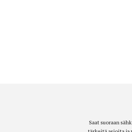
Saat suoraan sähk
tärkeitä asioita j