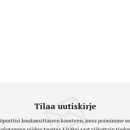
Tilaa uutiskirje
öpostiisi kuukausittaisen koosteen, jossa poimimme uut
a valotamme niiden taustaa. Lisäksi saat viikottain ti