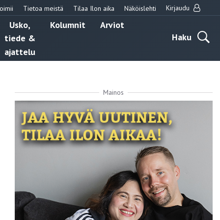
Kirjaudu
oimii
Tietoa meistä
Tilaa Ilon aika
Näköislehti
Usko,
Kolumnit
Arviot
Haku
tiede &
ajattelu
Mainos