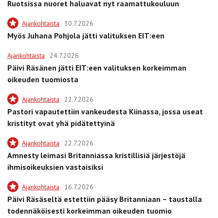
Ruotsissa nuoret haluavat nyt raamattukouluun
Ajankohtaista
30.7.2026
Myös Juhana Pohjola jätti valituksen EIT:een
Ajankohtaista
24.7.2026
Päivi Räsänen jätti EIT:een valituksen korkeimman
oikeuden tuomiosta
Ajankohtaista
22.7.2026
Pastori vapautettiin vankeudesta Kiinassa, jossa useat
kristityt ovat yhä pidätettyinä
Ajankohtaista
22.7.2026
Amnesty leimasi Britanniassa kristillisiä järjestöjä
ihmisoikeuksien vastaisiksi
Ajankohtaista
16.7.2026
Päivi Räsäseltä estettiin pääsy Britanniaan – taustalla
todennäköisesti korkeimman oikeuden tuomio