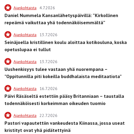
Ajankohtaista
4.7.2026
Daniel Nummela Kansanlähetyspäivillä: ”Kirkollinen
repeämä vaikuttaa yhä todennäköisemmältä”
Ajankohtaista
13.7.2026
Seinäjoella kristillinen koulu aloittaa kotikouluna, koska
opetuslupaa ei tullut
Ajankohtaista
13.7.2026
Uushenkisyys tulee vastaan yhä nuorempana –
”Oppitunnilla piti kokeilla buddhalaista meditaatiota”
Ajankohtaista
16.7.2026
Päivi Räsäseltä estettiin pääsy Britanniaan – taustalla
todennäköisesti korkeimman oikeuden tuomio
Ajankohtaista
22.7.2026
Pastori vapautettiin vankeudesta Kiinassa, jossa useat
kristityt ovat yhä pidätettyinä