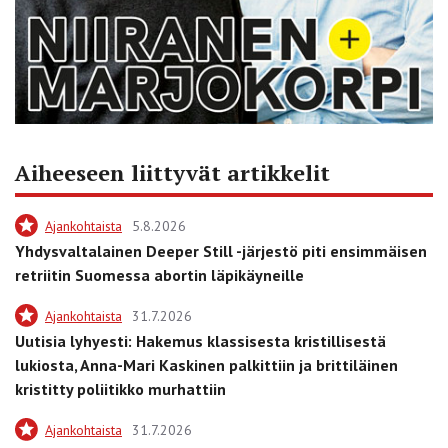
Aiheeseen liittyvät artikkelit
Ajankohtaista
5.8.2026
Yhdysvaltalainen Deeper Still -järjestö piti ensimmäisen
retriitin Suomessa abortin läpikäyneille
Ajankohtaista
31.7.2026
Uutisia lyhyesti: Hakemus klassisesta kristillisestä
lukiosta, Anna-Mari Kaskinen palkittiin ja brittiläinen
kristitty poliitikko murhattiin
Ajankohtaista
31.7.2026