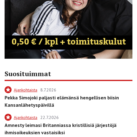
Suosituimmat
Ajankohtaista
8.7.2026
Pekka Simojoki paljasti elämänsä hengellisen biisin
Kansanlähetyspäivillä
Ajankohtaista
22.7.2026
Amnesty leimasi Britanniassa kristillisiä järjestöjä
ihmisoikeuksien vastaisiksi