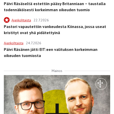
Päivi Räsäseltä estettiin pääsy Britanniaan – taustalla
todennäköisesti korkeimman oikeuden tuomio
Ajankohtaista
22.7.2026
Pastori vapautettiin vankeudesta Kiinassa, jossa useat
kristityt ovat yhä pidätettyinä
Ajankohtaista
24.7.2026
Päivi Räsänen jätti EIT:een valituksen korkeimman
oikeuden tuomiosta
Mainos