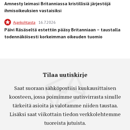
Amnesty leimasi Britanniassa kristillisiä järjestöjä
ihmisoikeuksien vastaisiksi
Ajankohtaista
16.7.2026
Päivi Räsäseltä estettiin pääsy Britanniaan – taustalla
todennäköisesti korkeimman oikeuden tuomio
Tilaa uutiskirje
Saat suoraan sähköpostiisi kuukausittaisen
koosteen, jossa poimimme uutisvirrasta sinulle
tärkeitä asioita ja valotamme niiden taustaa.
Lisäksi saat viikottain tiedon verkkolehtemme
tuoreista jutuista.