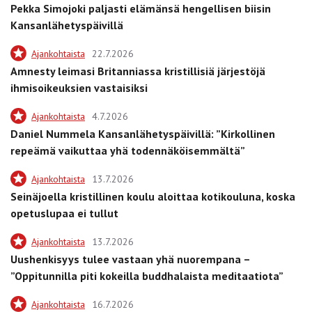
Pekka Simojoki paljasti elämänsä hengellisen biisin
Kansanlähetyspäivillä
Ajankohtaista
22.7.2026
Amnesty leimasi Britanniassa kristillisiä järjestöjä
ihmisoikeuksien vastaisiksi
Ajankohtaista
4.7.2026
Daniel Nummela Kansanlähetyspäivillä: ”Kirkollinen
repeämä vaikuttaa yhä todennäköisemmältä”
Ajankohtaista
13.7.2026
Seinäjoella kristillinen koulu aloittaa kotikouluna, koska
opetuslupaa ei tullut
Ajankohtaista
13.7.2026
Uushenkisyys tulee vastaan yhä nuorempana –
”Oppitunnilla piti kokeilla buddhalaista meditaatiota”
Ajankohtaista
16.7.2026