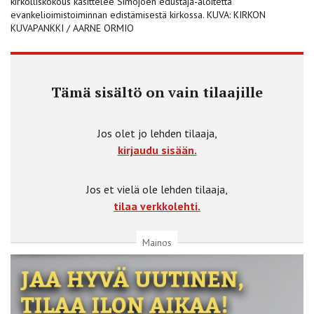
kirkolliskokous käsittelee Simojoen edustaja-aloitetta
evankelioimistoiminnan edistämisestä kirkossa. KUVA: KIRKON
KUVAPANKKI / AARNE ORMIO
Tämä sisältö on vain tilaajille
Jos olet jo lehden tilaaja,
kirjaudu sisään.
Jos et vielä ole lehden tilaaja,
tilaa verkkolehti.
Mainos