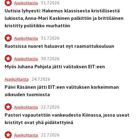
Ajankohtaista
31.7.2026
Uutisia lyhyesti: Hakemus klassisesta kristillisestä
lukiosta, Anna-Mari Kaskinen palkittiin ja brittiläinen
kristitty poliitikko murhattiin
Ajankohtaista
31.7.2026
Ruotsissa nuoret haluavat nyt raamattukouluun
Ajankohtaista
30.7.2026
Myös Juhana Pohjola jätti valituksen EIT:een
Ajankohtaista
24.7.2026
Päivi Räsänen jätti EIT:een valituksen korkeimman
oikeuden tuomiosta
Ajankohtaista
22.7.2026
Pastori vapautettiin vankeudesta Kiinassa, jossa useat
kristityt ovat yhä pidätettyinä
Ajankohtaista
22.7.2026