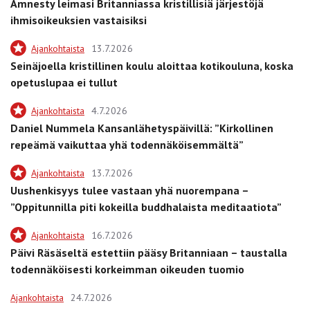
Amnesty leimasi Britanniassa kristillisiä järjestöjä
ihmisoikeuksien vastaisiksi
Ajankohtaista
13.7.2026
Seinäjoella kristillinen koulu aloittaa kotikouluna, koska
opetuslupaa ei tullut
Ajankohtaista
4.7.2026
Daniel Nummela Kansanlähetyspäivillä: ”Kirkollinen
repeämä vaikuttaa yhä todennäköisemmältä”
Ajankohtaista
13.7.2026
Uushenkisyys tulee vastaan yhä nuorempana –
”Oppitunnilla piti kokeilla buddhalaista meditaatiota”
Ajankohtaista
16.7.2026
Päivi Räsäseltä estettiin pääsy Britanniaan – taustalla
todennäköisesti korkeimman oikeuden tuomio
Ajankohtaista
24.7.2026