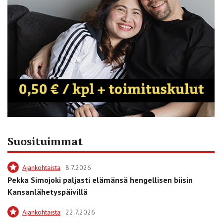
Suosituimmat
Ajankohtaista
8.7.2026
Pekka Simojoki paljasti elämänsä hengellisen biisin
Kansanlähetyspäivillä
Ajankohtaista
22.7.2026