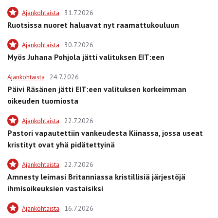
Ajankohtaista
31.7.2026
Ruotsissa nuoret haluavat nyt raamattukouluun
Ajankohtaista
30.7.2026
Myös Juhana Pohjola jätti valituksen EIT:een
Ajankohtaista
24.7.2026
Päivi Räsänen jätti EIT:een valituksen korkeimman
oikeuden tuomiosta
Ajankohtaista
22.7.2026
Pastori vapautettiin vankeudesta Kiinassa, jossa useat
kristityt ovat yhä pidätettyinä
Ajankohtaista
22.7.2026
Amnesty leimasi Britanniassa kristillisiä järjestöjä
ihmisoikeuksien vastaisiksi
Ajankohtaista
16.7.2026