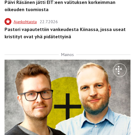
Päivi Räsänen jätti EIT:een valituksen korkeimman
oikeuden tuomiosta
Ajankohtaista
22.7.2026
Pastori vapautettiin vankeudesta Kiinassa, jossa useat
kristityt ovat yhä pidätettyinä
Mainos