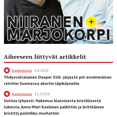
Aiheeseen liittyvät artikkelit
Ajankohtaista
5.8.2026
Yhdysvaltalainen Deeper Still -järjestö piti ensimmäisen
retriitin Suomessa abortin läpikäyneille
Ajankohtaista
31.7.2026
Uutisia lyhyesti: Hakemus klassisesta kristillisestä
lukiosta, Anna-Mari Kaskinen palkittiin ja brittiläinen
kristitty poliitikko murhattiin