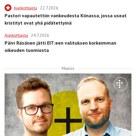
Ajankohtaista
22.7.2026
Pastori vapautettiin vankeudesta Kiinassa, jossa useat
kristityt ovat yhä pidätettyinä
Ajankohtaista
24.7.2026
Päivi Räsänen jätti EIT:een valituksen korkeimman
oikeuden tuomiosta
Mainos