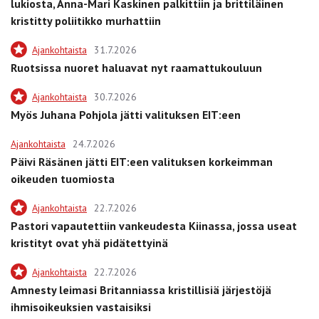
lukiosta, Anna-Mari Kaskinen palkittiin ja brittiläinen
kristitty poliitikko murhattiin
Ajankohtaista
31.7.2026
Ruotsissa nuoret haluavat nyt raamattukouluun
Ajankohtaista
30.7.2026
Myös Juhana Pohjola jätti valituksen EIT:een
Ajankohtaista
24.7.2026
Päivi Räsänen jätti EIT:een valituksen korkeimman
oikeuden tuomiosta
Ajankohtaista
22.7.2026
Pastori vapautettiin vankeudesta Kiinassa, jossa useat
kristityt ovat yhä pidätettyinä
Ajankohtaista
22.7.2026
Amnesty leimasi Britanniassa kristillisiä järjestöjä
ihmisoikeuksien vastaisiksi