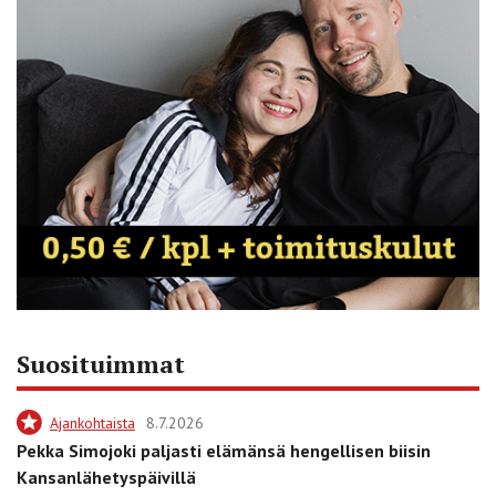
Suosituimmat
Ajankohtaista
8.7.2026
Pekka Simojoki paljasti elämänsä hengellisen biisin
Kansanlähetyspäivillä