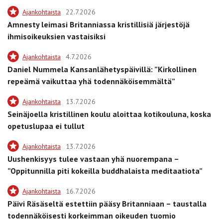
Ajankohtaista
22.7.2026
Amnesty leimasi Britanniassa kristillisiä järjestöjä
ihmisoikeuksien vastaisiksi
Ajankohtaista
4.7.2026
Daniel Nummela Kansanlähetyspäivillä: ”Kirkollinen
repeämä vaikuttaa yhä todennäköisemmältä”
Ajankohtaista
13.7.2026
Seinäjoella kristillinen koulu aloittaa kotikouluna, koska
opetuslupaa ei tullut
Ajankohtaista
13.7.2026
Uushenkisyys tulee vastaan yhä nuorempana –
”Oppitunnilla piti kokeilla buddhalaista meditaatiota”
Ajankohtaista
16.7.2026
Päivi Räsäseltä estettiin pääsy Britanniaan – taustalla
todennäköisesti korkeimman oikeuden tuomio