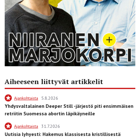
Aiheeseen liittyvät artikkelit
Ajankohtaista
5.8.2026
Yhdysvaltalainen Deeper Still -järjestö piti ensimmäisen
retriitin Suomessa abortin läpikäyneille
Ajankohtaista
31.7.2026
Uutisia lyhyesti: Hakemus klassisesta kristillisestä